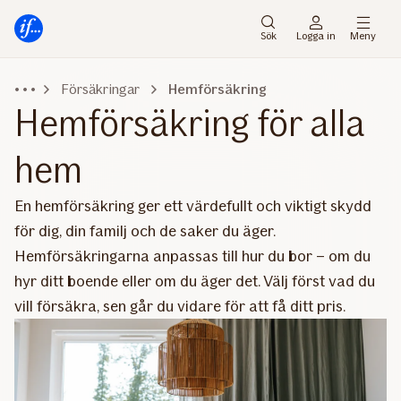
Gå
Gå
direkt
direkt
Sök
Logga in
Meny
till
till
sidans
sidans
Försäkringar
Hemförsäkring
huvudmenyn
innehåll
Hemförsäkring för alla
hem
En hemförsäkring ger ett värdefullt och viktigt skydd
för dig, din familj och de saker du äger.
Hemförsäkringarna anpassas till hur du bor – om du
hyr ditt boende eller om du äger det. Välj först vad du
vill försäkra, sen går du vidare för att få ditt pris.