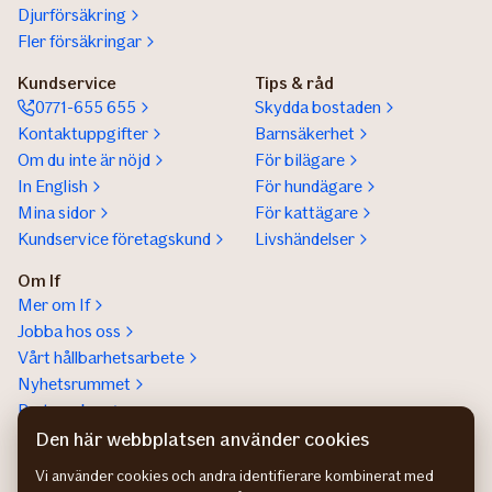
Djurförsäkring
Fler försäkringar
Kundservice
Tips & råd
0771-655 655
Skydda bostaden
Kontaktuppgifter
Barnsäkerhet
Om du inte är nöjd
För bilägare
In English
För hundägare
Mina sidor
För kattägare
Kundservice företagskund
Livshändelser
Om If
Mer om If
Jobba hos oss
Vårt hållbarhetsarbete
Nyhetsrummet
Partnerskap
Help a lot award
Den här webbplatsen använder cookies
Vi använder cookies och andra identifierare kombinerat med