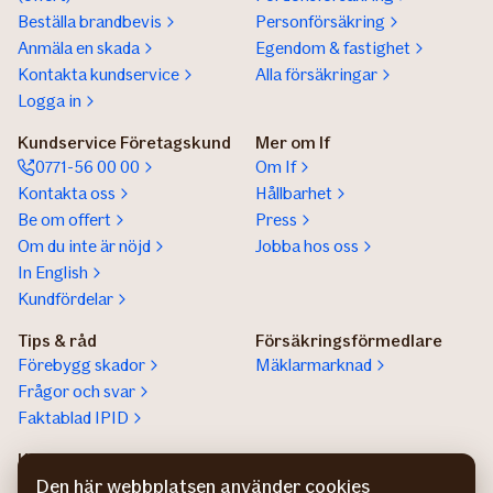
Beställa brandbevis
Personförsäkring
Anmäla en skada
Egendom & fastighet
Kontakta kundservice
Alla försäkringar
Logga in
Kundservice Företagskund
Mer om If
0771-56 00 00
Om If
Kontakta oss
Hållbarhet
Be om offert
Press
Om du inte är nöjd
Jobba hos oss
In English
Kundfördelar
Tips & råd
Försäkringsförmedlare
Förebygg skador
Mäklarmarknad
Frågor och svar
Faktablad IPID
Kundservice privatperson
Lokala säljare
Kontaktuppgifter
Hitta säljare för stora
Den här webbplatsen använder cookies