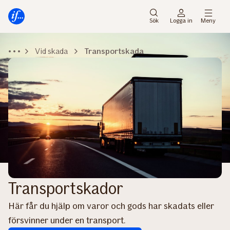
Gå
Gå
direkt
direkt
Sök
Logga in
Meny
till
till
sidans
sidans
Vid skada
Transportskada
huvudmenyn
innehåll
Transportskador
Här får du hjälp om varor och gods har skadats eller
försvinner under en transport.