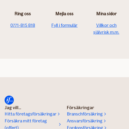
Ring oss
Mejla oss
Mina sidor
0771-815 818
Fyll i formulär
Villkor och
självrisk m.m.
Jag vill...
Försäkringar
Hitta företagsförsäkringar
Branschförsäkring
Försäkra mitt företag
Ansvarsförsäkring
(offert)
Fordonsförsäkring