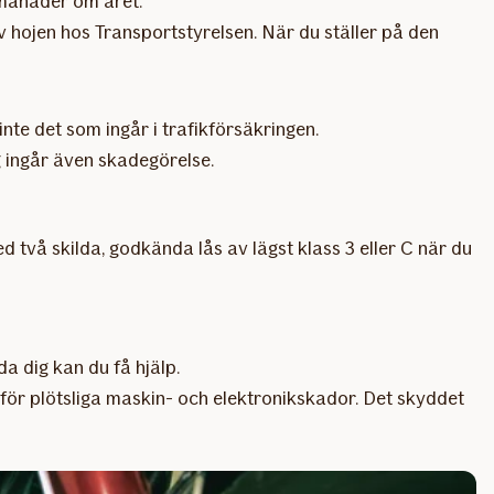
 månader om året.
av hojen hos Transportstyrelsen. När du ställer på den
te det som ingår i trafik­försäkringen.
g ingår även skadegörelse.
ed två skilda, godkända lås av lägst klass 3 eller C när du
a dig kan du få hjälp.
 för plötsliga maskin- och elektronikskador. Det skyddet