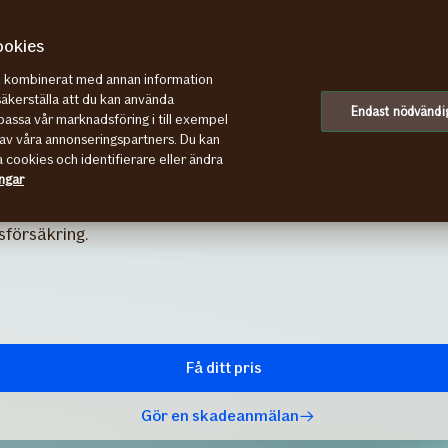
ookies
re kombinerat med annan information
säkerställa att du kan använda
Endast nödvändi
assa vår marknadsföring i till exempel
av våra annonseringspartners. Du kan
a cookies och identifierare eller ändra
ågot går snett? Med vår mc-
ingar
 kör större delen av året. Om du
sförsäkring.
Få ditt pris
Gör en skadeanmälan