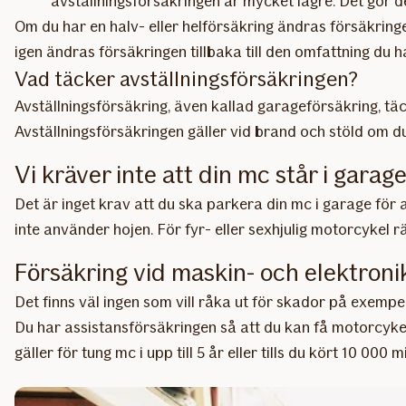
avställningsförsäkringen är mycket lägre. Det gör
Om du har en halv- eller helförsäkring ändras försäkringe
igen ändras försäkringen tillbaka till den omfattning du h
Vad täcker avställnings­försäkringen?
Avställningsförsäkring, även kallad garageförsäkring, täc
Avställningsförsäkringen gäller vid brand och stöld om d
Vi kräver inte att din mc står i garag
Det är inget krav att du ska parkera din mc i garage för at
inte använder hojen. För fyr- eller sexhjulig motorcykel 
Försäkring vid maskin- och elektron
Det finns väl ingen som vill råka ut för skador på exempe
Du har assistansförsäkringen så att du kan få motorcykeln
gäller för tung mc i upp till 5 år eller tills du kört 10 000 mi