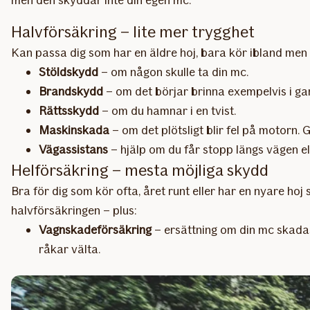
men den skyddar inte din egen mc.
Halvförsäkring – lite mer trygghet
Kan passa dig som har en äldre hoj, bara kör ibland men s
Stöldskydd
– om någon skulle ta din mc.
Brandskydd
– om det börjar brinna exempelvis i ga
Rättsskydd
– om du hamnar i en tvist.
Maskinskada
– om det plötsligt blir fel på motorn. 
Vägassistans
– hjälp om du får stopp längs vägen el
Helförsäkring – mesta möjliga skydd
Bra för dig som kör ofta, året runt eller har en nyare hoj
halvförsäkringen – plus:
Vagnskadeförsäkring
– ersättning om din mc skadas 
råkar välta.