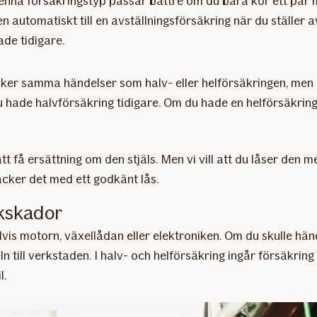
 denna försäkringstyp passar bättre om du bara kör ett par
n automatiskt till en avställningsförsäkring när du ställer 
ade tidigare.
ker samma händelser som halv- eller helförsäkringen, men in
u hade halvförsäkring tidigare. Om du hade en helförsäkrin
e
t få ersättning om den stjäls. Men vi vill att du låser den m
räcker det med ett godkänt lås.
ikskador
lvis motorn, växellådan eller elektroniken. Om du skulle händ
 till verkstaden. I halv- och helförsäkring ingår försäkring
l.