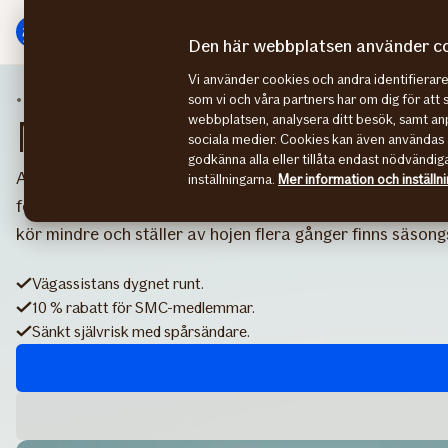
Gå
Gå
direkt
direkt
Den här webbplatsen använder c
till
till
Vi använder cookies och andra identifiera
sidans
sidans
Fordonsförsäkringar
Mc-försäkring
som vi och våra partners har om dig för att 
huvudmenyn
innehåll
webbplatsen, analysera ditt besök, samt anp
Mc-försäkring
sociala medier. Cookies kan även användas 
godkänna alla eller tillåta endast nödvändig
Att köra mc är frihet på två hjul – men vad händer om n
inställningarna.
Mer information och inställn
försäkring får du hjälp. Vi har års­försäkring för dig som
kör mindre och ställer av hojen flera gånger finns säsong
Vägassistans dygnet runt.
10 % rabatt för SMC-medlemmar.
Sänkt självrisk med spårsändare.