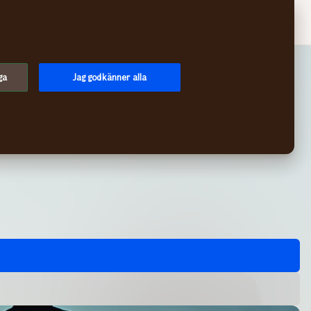
Sök
Logga in
Meny
ga
Jag godkänner alla