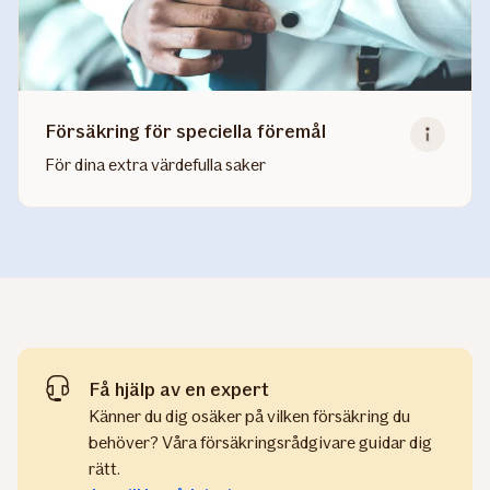
Försäkring för speciella föremål
För dina extra värdefulla saker
Read
more
about
Försäkring
för
speciella
föremål
Få hjälp av en expert
Känner du dig osäker på vilken försäkring du
behöver? Våra försäkringsrådgivare guidar dig
rätt.