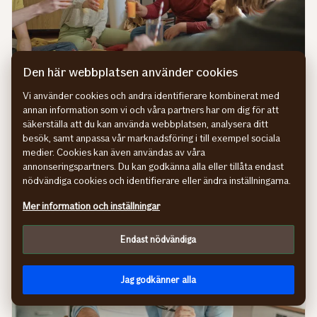
Den här webbplatsen använder cookies
Vi använder cookies och andra identifierare kombinerat med
Dags att flytta hemifrån?
annan information som vi och våra partners har om dig för att
Tips om hemförsäkring och annat som är bra att veta
säkerställa att du kan använda webbplatsen, analysera ditt
när du ska flytta hemifrån.
besök, samt anpassa vår marknadsföring i till exempel sociala
medier. Cookies kan även användas av våra
Tips när du flyttar hemifrån
annonseringspartners. Du kan godkänna alla eller tillåta endast
nödvändiga cookies och identifierare eller ändra inställningarna.
Mer information och inställningar
Endast nödvändiga
Jag godkänner alla