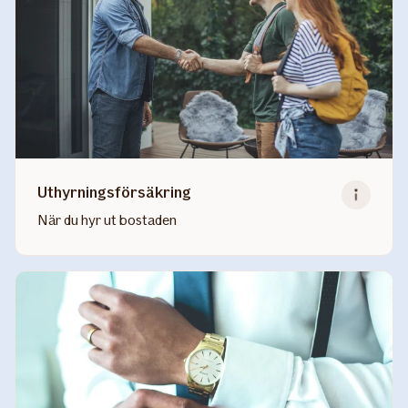
Uthyrningsförsäkring
När du hyr ut bostaden
Read
more
about
Uthyrningsförsäkring