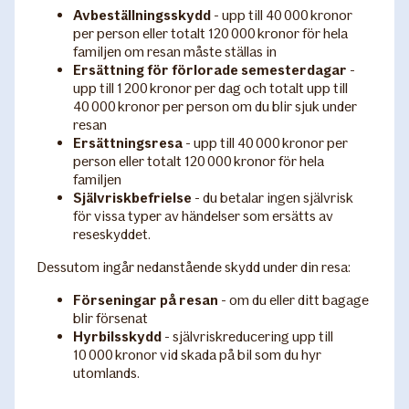
Avbeställningsskydd
- upp till 40 000 kronor
per person eller totalt 120 000 kronor för hela
familjen om resan måste ställas in
Ersättning för förlorade semesterdagar
-
upp till 1 200 kronor per dag och totalt upp till
40 000 kronor per person om du blir sjuk under
resan
Ersättningsresa
- upp till 40 000 kronor per
person eller totalt 120 000 kronor för hela
familjen
Självriskbefrielse
- du betalar ingen självrisk
för vissa typer av händelser som ersätts av
reseskyddet.
Dessutom ingår nedanstående skydd under din resa:
Förseningar på resan
- om du eller ditt bagage
blir försenat
Hyrbilsskydd
- självriskreducering upp till
10 000 kronor vid skada på bil som du hyr
utomlands.