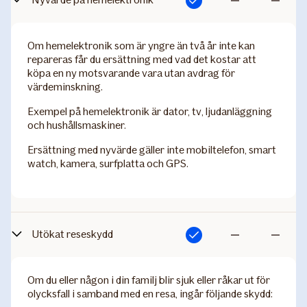
Ingår
Ingår
Ingår
inte
inte
Om hemelektronik som är yngre än två år inte kan
repareras får du ersättning med vad det kostar att
köpa en ny motsvarande vara utan avdrag för
värdeminskning.
Exempel på hemelektronik är dator, tv, ljudanläggning
och hushållsmaskiner.
Ersättning med nyvärde gäller inte mobiltelefon, smart
watch, kamera, surfplatta och GPS.
Utökat reseskydd
Ingår
Ingår
Ingår
inte
inte
Om du eller någon i din familj blir sjuk eller råkar ut för
olycksfall i samband med en resa, ingår följande skydd: