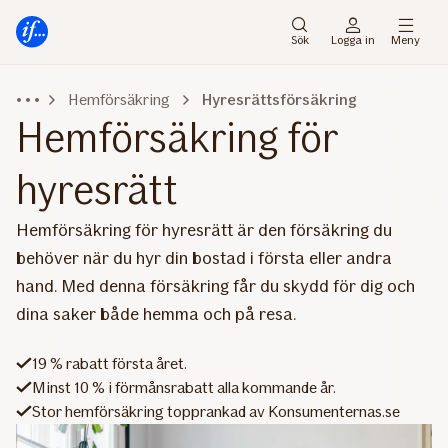
Gå
Gå
direkt
direkt
Sök
Logga in
Meny
till
till
sidans
sidans
Hemförsäkring
Hyresrättsförsäkring
huvudmenyn
innehåll
Hemförsäkring för
hyresrätt
Hemförsäkring för hyresrätt är den försäkring du
behöver när du hyr din bostad i första eller andra
hand. Med denna försäkring får du skydd för dig och
dina saker både hemma och på resa.
19 % rabatt första året.
Minst 10 % i förmånsrabatt alla kommande år.
Stor hemförsäkring topprankad av Konsumenternas.se