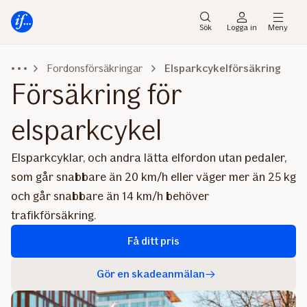
Gå
Gå
direkt
direkt
Sök
Logga in
Meny
till
till
sidans
sidans
Fordonsförsäkringar
Elsparkcykelförsäkring
huvudmenyn
innehåll
Försäkring för
elsparkcykel
Elsparkcyklar, och andra lätta elfordon utan pedaler,
som går snabbare än 20 km/h eller väger mer än 25 kg
och går snabbare än 14 km/h behöver
trafikförsäkring.
Få ditt pris
Gör en skadeanmälan