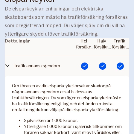
De elsparkcyklar, enhjulingar och elektriska
skateboards som måste ha trafikförsäkring försäkras
som oregistrerad moped. Du väljer själv om du vill ha
ytterligare skydd utöver trafikförsäkring.
Detta ingår
Hel­
Halv­
Trafik­
försäkring
försäkring
försäkring
Trafik annans egendom
Ingår
Ingår
Ingår
Om föraren av din elsparkcykel orsakar skador på
någon annans egendom ersätts dessa av
trafikförsäkringen. Du som äger en elsparkcykel måste
ha trafikförsäkring enligt lag och det är den minsta
omfattning du kan välja på din elsparkcykelförsäkring.
Självrisken är 1 000 kronor.
Ytterligare 1 000 kronor i självrisk tillkommer om
föraren saknar körkort, varit grovt vårdslös eller