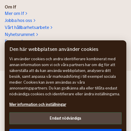
Om If
Mer om If
Jobba hos oss
Vårt hållbarhetsarbete
Nyhetsrummet
Partnerskap
Help a lot award
Den här webbplatsen använder cookies
Vi använder cookies och andra identifierare kombinerat med
annan information som vi och våra partners har om dig för att
säkerställa att du kan använda webbplatsen, analysera ditt
besök, samt anpassa vår marknadsföring i till exempel sociala
If Skadeforsikring NO
medier. Cookies kan även användas av våra
If Skadeforsikring DK
annonseringspartners. Du kan godkänna alla eller tillåta endast
If Vahinkovakuutus FI
nödvändiga cookies och identifierare eller ändra inställningarna.
Hantering av personuppgifter
Mer information och inställningar
Information om tillgänglighet
Cookies
Endast nödvändiga
Kundomdömen
Anpassa webbplatsen