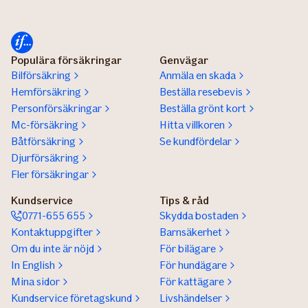
Populära försäkringar
Genvägar
Bilförsäkring
Anmäla en skada
Hemförsäkring
Beställa resebevis
Personförsäkringar
Beställa grönt kort
Mc-försäkring
Hitta villkoren
Båtförsäkring
Se kundfördelar
Djurförsäkring
Fler försäkringar
Kundservice
Tips & råd
0771-655 655
Skydda bostaden
Kontaktuppgifter
Barnsäkerhet
Om du inte är nöjd
För bilägare
In English
För hundägare
Mina sidor
För kattägare
Kundservice företagskund
Livshändelser