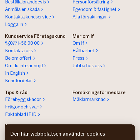
Beställa brandbevis
Personförsäkring
Anmäla en skada
Egendom & fastighet
Kontakta kundservice
Alla försäkringar
Logga in
Kundservice Företagskund
Mer om If
0771-56 00 00
Om If
Kontakta oss
Hållbarhet
Be om offert
Press
Om du inte är nöjd
Jobba hos oss
In English
Kundfördelar
Tips & råd
Försäkringsförmedlare
Förebygg skador
Mäklarmarknad
Frågor och svar
Faktablad IPID
Kundservice privatperson
Lokala säljare
Kontaktuppgifter
Hitta säljare för stora
Den här webbplatsen använder cookies