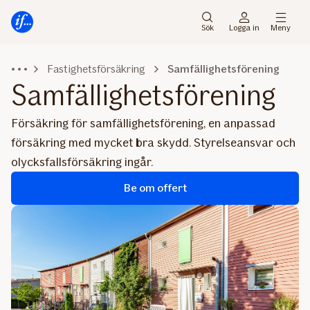
Gå
Gå
direkt
direkt
Sök
Logga in
Meny
till
till
sidans
sidans
Fastighetsförsäkring
Samfällighetsförening
huvudmenyn
innehåll
Samfällighetsförening
Försäkring för samfällighetsförening, en anpassad
försäkring med mycket bra skydd. Styrelseansvar och
olycksfallsförsäkring ingår.​​​​​​​​
Be om offert