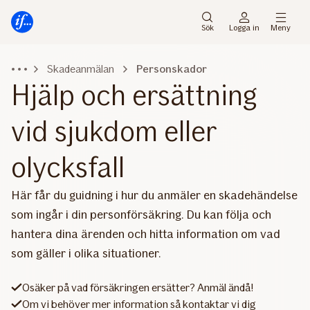
Gå
Gå
direkt
direkt
Sök
Logga in
Meny
till
till
sidans
sidans
Skadeanmälan
Personskador
huvudmenyn
innehåll
Hjälp och ersättning
vid sjukdom eller
olycksfall
Här får du guidning i hur du anmäler en skadehändelse
som ingår i din personförsäkring. Du kan följa och
hantera dina ärenden och hitta information om vad
som gäller i olika situationer.
Osäker på vad försäkringen ersätter? Anmäl ändå!
Om vi behöver mer information så kontaktar vi dig