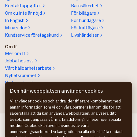
Kontaktuppgifter
Barnsäkerhet
Om du inte är nöjd
För bilägare
In English
För hundägare
Mina sidor
För kattägare
Kundservice företagskund
Livshändelser
Om If
Mer om If
Jobba hos oss
Vårt hållbarhetsarbete
Nyhetsrummet
Partnerskap
Help a lot award
Den här webbplatsen använder cookies
Vi använder cookies och andra identifierare kombinerat med
annan information som vi och våra partners har om dig för att
säkerställa att du kan använda webbplatsen, analysera ditt
besök, samt anpassa vår marknadsföring i till exempel sociala
If Skadeforsikring NO
medier. Cookies kan även användas av våra
If Skadeforsikring DK
annonseringspartners. Du kan godkänna alla eller tillåta endast
If Vahinkovakuutus FI