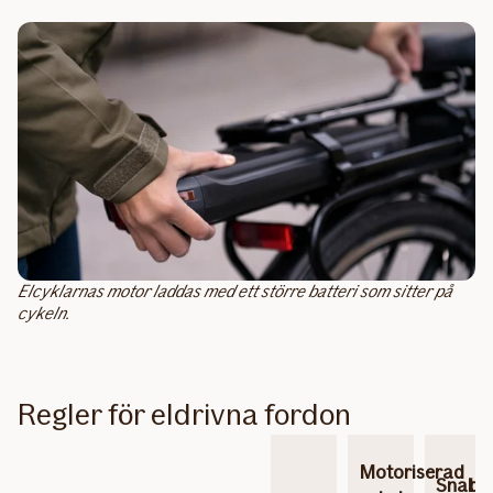
Elcyklarnas motor laddas med ett större batteri som sitter på
cykeln.
Regler för eldrivna fordon
Motoriserad
Snabbe