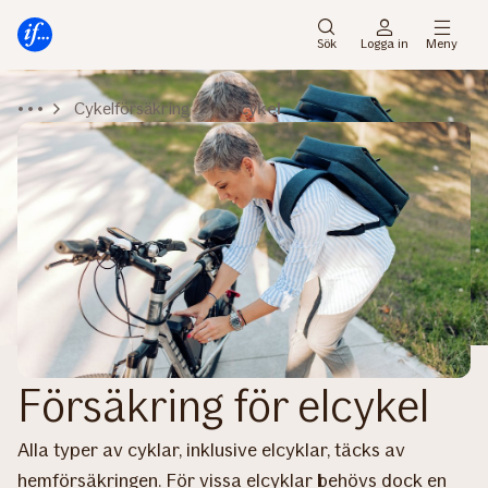
Gå
Gå
direkt
direkt
Sök
Logga in
Meny
till
till
sidans
sidans
Cykelförsäkring
Elcykel
huvudmenyn
innehåll
Försäkring för elcykel
Alla typer av cyklar, inklusive elcyklar, täcks av
hemförsäkringen. För vissa elcyklar behövs dock en