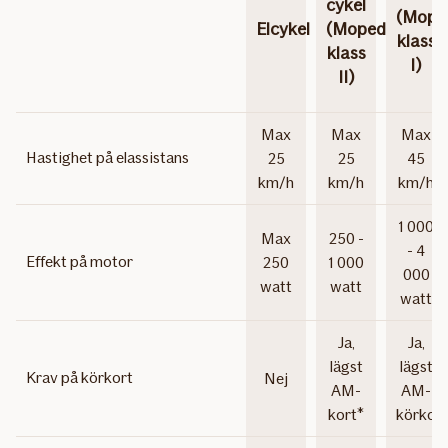
cykel
(Mope
Elcykel
(Moped
klass
klass
Ingår
I)
II)
inte
Max
Max
Max
Hastighet på elassistans
25
25
45
km/h
km/h
km/h
1 000
Max
250 -
- 4
Effekt på motor
250
1 000
000
watt
watt
watt
Ja,
Ja,
lägst
lägst
Krav på körkort
Nej
AM-
AM-
kort*
körkort