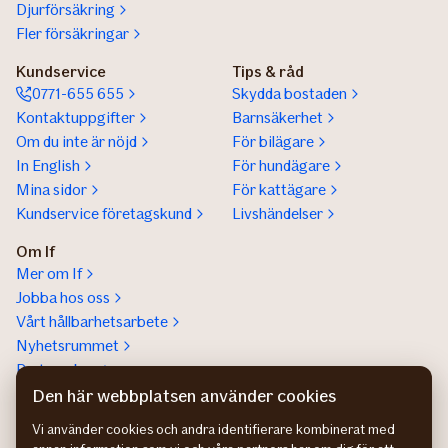
Djurförsäkring
Fler försäkringar
Kundservice
Tips & råd
0771-655 655
Skydda bostaden
Kontaktuppgifter
Barnsäkerhet
Om du inte är nöjd
För bilägare
In English
För hundägare
Mina sidor
För kattägare
Kundservice företagskund
Livshändelser
Om If
Mer om If
Jobba hos oss
Vårt hållbarhetsarbete
Nyhetsrummet
Partnerskap
Help a lot award
Den här webbplatsen använder cookies
Vi använder cookies och andra identifierare kombinerat med