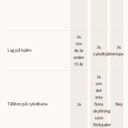
Ja,
om
Ja,
Ja,
Lag på hjälm
du är
cykelhjälm
mopedh
under
15 år
Ja,
om
det
inte
Tillåten på cykelbana
Ja
finns
Nej
skyltning
som
förbjuder