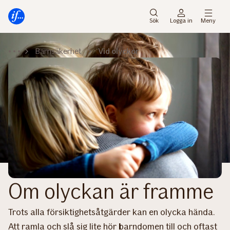
Gå
Gå
direkt
direkt
Sök
Logga in
Meny
till
till
sidans
sidans
Barnsäkerhet
Vid olyckor
huvudmenyn
innehåll
Om olyckan är framme
Trots alla försiktighetsåtgärder kan en olycka hända.
Att ramla och slå sig lite hör barndomen till och oftast