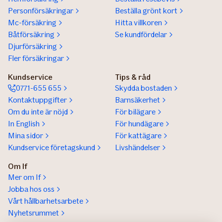
Personförsäkringar
Beställa grönt kort
Mc-försäkring
Hitta villkoren
Båtförsäkring
Se kundfördelar
Djurförsäkring
Fler försäkringar
Kundservice
Tips & råd
0771-655 655
Skydda bostaden
Kontaktuppgifter
Barnsäkerhet
Om du inte är nöjd
För bilägare
In English
För hundägare
Mina sidor
För kattägare
Kundservice företagskund
Livshändelser
Om If
Mer om If
Jobba hos oss
Vårt hållbarhetsarbete
Nyhetsrummet