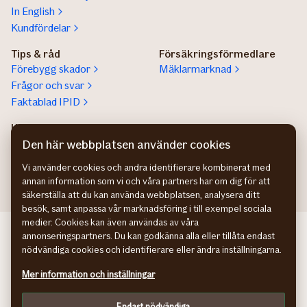
In English
Kundfördelar
Tips & råd
Försäkringsförmedlare
Förebygg skador
Mäklarmarknad
Frågor och svar
Faktablad IPID
Kundservice privatperson
Lokala säljare
Kontaktuppgifter
Hitta säljare för stora
Den här webbplatsen använder cookies
företag
Vi använder cookies och andra identifierare kombinerat med
annan information som vi och våra partners har om dig för att
säkerställa att du kan använda webbplatsen, analysera ditt
besök, samt anpassa vår marknadsföring i till exempel sociala
medier. Cookies kan även användas av våra
If bedriftsforsikring NO
annonseringspartners. Du kan godkänna alla eller tillåta endast
If erhvervsforsikring DK
nödvändiga cookies och identifierare eller ändra inställningarna.
If yritysvakuutus FI
Mer information och inställningar
Hantering av personuppgifter
Cookies
Endast nödvändiga