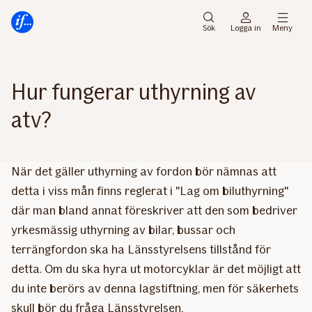
Gå
Gå
direkt
direkt
Sök
Logga in
Meny
till
till
sidans
sidans
huvudmenyn
innehåll
Hur fungerar uthyrning av
atv?
När det gäller uthyrning av fordon bör nämnas att
detta i viss mån finns reglerat i "Lag om biluthyrning"
där man bland annat föreskriver att den som bedriver
yrkesmässig uthyrning av bilar, bussar och
terrängfordon ska ha Länsstyrelsens tillstånd för
detta. Om du ska hyra ut motorcyklar är det möjligt att
du inte berörs av denna lagstiftning, men för säkerhets
skull bör du fråga Länsstyrelsen.