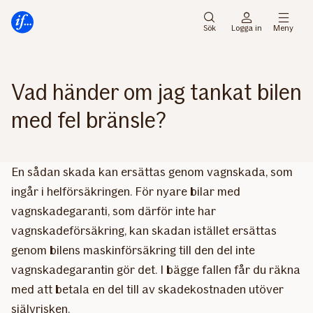
Gå
Gå
direkt
direkt
Sök
Logga in
Meny
till
till
sidans
sidans
huvudmenyn
innehåll
Vad händer om jag tankat bilen
med fel bränsle?
En sådan skada kan ersättas genom vagnskada, som
ingår i helförsäkringen. För nyare bilar med
vagnskadegaranti, som därför inte har
vagnskadeförsäkring, kan skadan istället ersättas
genom bilens maskinförsäkring till den del inte
vagnskadegarantin gör det. I bägge fallen får du räkna
med att betala en del till av skadekostnaden utöver
självrisken.