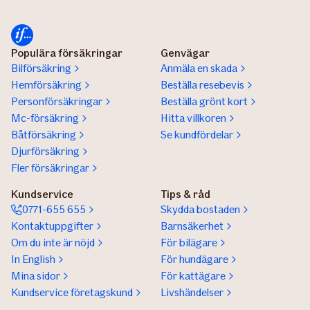
Populära försäkringar
Genvägar
Bilförsäkring
Anmäla en skada
Hemförsäkring
Beställa resebevis
Personförsäkringar
Beställa grönt kort
Mc-försäkring
Hitta villkoren
Båtförsäkring
Se kundfördelar
Djurförsäkring
Fler försäkringar
Kundservice
Tips & råd
0771-655 655
Skydda bostaden
Kontaktuppgifter
Barnsäkerhet
Om du inte är nöjd
För bilägare
In English
För hundägare
Mina sidor
För kattägare
Kundservice företagskund
Livshändelser