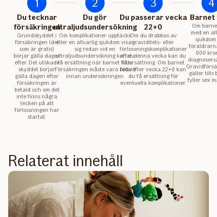
1
2
3
4
Du tecknar
Du gör
Du passerar vecka
Barnet 
försäkringen
ultraljudsundersökning
22+0
Om barnet
med en all
Grundskyddet i
Om komplikationer upptäcks
Om du drabbas av
sjukdom
försäkringen (det
eller en allvarlig sjukdom visar
graviditets- eller
föräldrarn
som är gratis)
sig redan vid en
förlossningskomplikationer
000 kron
börjar gälla dagen
ultraljudsundersökning kan du
efter denna vecka kan du
diagnosersä
efter. Det utökade
få ersättning när barnet föds.
få ersättning. Om barnet
Gravidförsä
skyddet börjar
Försäkringen måste vara betald
föds efter vecka 22+0 kan
gäller tills
gälla dagen efter
innan undersökningen.
du få ersättning för
fyller sex 
försäkringen är
eventuella komplikationer.
betald och om det
inte finns några
tecken på att
förlossningen har
startat.
Relaterat innehåll