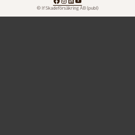
facebook
instagram
linkedin
youtube
© If Skadeförsäkring AB (publ)