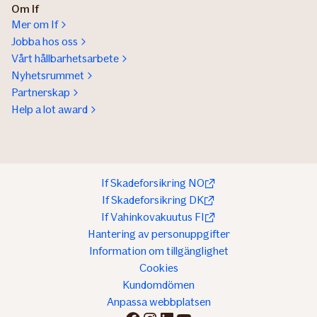
Om If
Mer om If
Jobba hos oss
Vårt hållbarhetsarbete
Nyhetsrummet
Partnerskap
Help a lot award
If Skadeforsikring NO
If Skadeforsikring DK
If Vahinkovakuutus FI
Hantering av personuppgifter
Information om tillgänglighet
Cookies
Kundomdömen
Anpassa webbplatsen