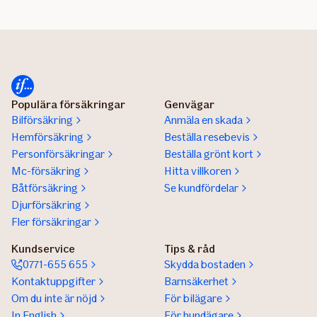
Populära försäkringar
Genvägar
Bilförsäkring
Anmäla en skada
Hemförsäkring
Beställa resebevis
Personförsäkringar
Beställa grönt kort
Mc-försäkring
Hitta villkoren
Båtförsäkring
Se kundfördelar
Djurförsäkring
Fler försäkringar
Kundservice
Tips & råd
0771-655 655
Skydda bostaden
Kontaktuppgifter
Barnsäkerhet
Om du inte är nöjd
För bilägare
In English
För hundägare