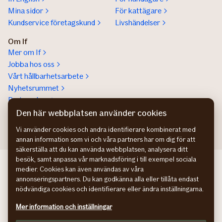
Mina sidor
För kattägare
Kundservice företagskund
Livshändelser
Om If
Mer om If
Jobba hos oss
Vårt hållbarhetsarbete
Nyhetsrummet
Partnerskap
Help a lot award
Den här webbplatsen använder cookies
Vi använder cookies och andra identifierare kombinerat med
annan information som vi och våra partners har om dig för att
säkerställa att du kan använda webbplatsen, analysera ditt
besök, samt anpassa vår marknadsföring i till exempel sociala
If Skadeforsikring NO
medier. Cookies kan även användas av våra
If Skadeforsikring DK
annonseringspartners. Du kan godkänna alla eller tillåta endast
If Vahinkovakuutus FI
nödvändiga cookies och identifierare eller ändra inställningarna.
Hantering av personuppgifter
Mer information och inställningar
Information om tillgänglighet