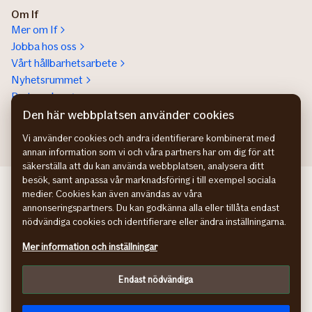
Om If
Mer om If
Jobba hos oss
Vårt hållbarhetsarbete
Nyhetsrummet
Partnerskap
Help a lot award
Den här webbplatsen använder cookies
Vi använder cookies och andra identifierare kombinerat med
annan information som vi och våra partners har om dig för att
säkerställa att du kan använda webbplatsen, analysera ditt
besök, samt anpassa vår marknadsföring i till exempel sociala
If Skadeforsikring NO
medier. Cookies kan även användas av våra
If Skadeforsikring DK
annonseringspartners. Du kan godkänna alla eller tillåta endast
If Vahinkovakuutus FI
nödvändiga cookies och identifierare eller ändra inställningarna.
Hantering av personuppgifter
Mer information och inställningar
Information om tillgänglighet
Cookies
Endast nödvändiga
Kundomdömen
Anpassa webbplatsen