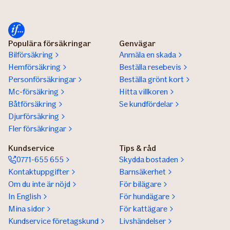
Populära försäkringar
Genvägar
Bilförsäkring
Anmäla en skada
Hemförsäkring
Beställa resebevis
Personförsäkringar
Beställa grönt kort
Mc-försäkring
Hitta villkoren
Båtförsäkring
Se kundfördelar
Djurförsäkring
Fler försäkringar
Kundservice
Tips & råd
0771-655 655
Skydda bostaden
Kontaktuppgifter
Barnsäkerhet
Om du inte är nöjd
För bilägare
In English
För hundägare
Mina sidor
För kattägare
Kundservice företagskund
Livshändelser