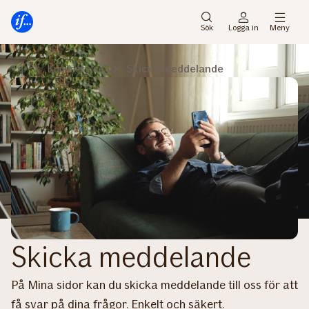
Gå
Gå
direkt
direkt
Sök
Logga in
Meny
till
till
sidans
sidans
Kundservice
Skicka meddelande
huvudmenyn
innehåll
Skicka meddelande
På Mina sidor kan du skicka meddelande till oss för att
få svar på dina frågor. Enkelt och säkert.