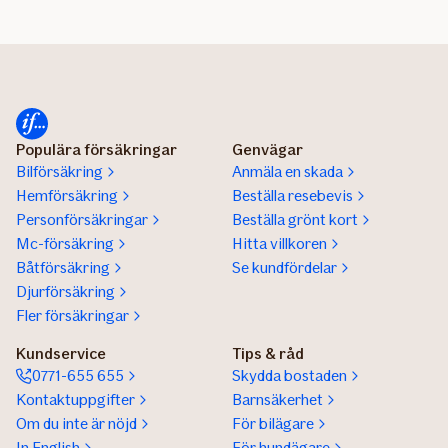
Populära försäkringar
Genvägar
Bilförsäkring
Anmäla en skada
Hemförsäkring
Beställa resebevis
Personförsäkringar
Beställa grönt kort
Mc-försäkring
Hitta villkoren
Båtförsäkring
Se kundfördelar
Djurförsäkring
Fler försäkringar
Kundservice
Tips & råd
0771-655 655
Skydda bostaden
Kontaktuppgifter
Barnsäkerhet
Om du inte är nöjd
För bilägare
In English
För hundägare