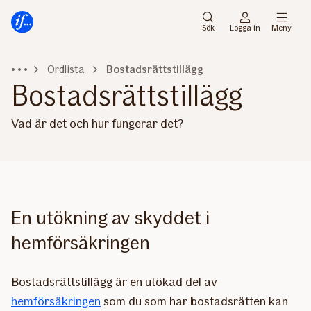
Gå
Gå
direkt
direkt
Sök
Logga in
Meny
till
till
sidans
sidans
Ordlista
Bostadsrättstillägg
huvudmenyn
innehåll
Bostadsrättstillägg
Vad är det och hur fungerar det?
En utökning av skyddet i
hemförsäkringen
Bostadsrättstillägg är en utökad del av
hemförsäkringen
som du som har bostadsrätten kan