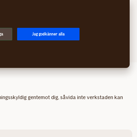
Sök
Logga in
Meny
ga
Jag godkänner alla
piller syra på lacken?
ningsskyldig gentemot dig, såvida inte verkstaden kan