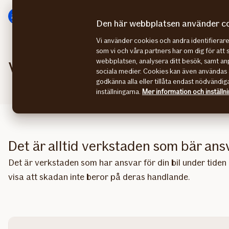
Gå
Gå
direkt
direkt
Den här webbplatsen använder c
till
till
Vi använder cookies och andra identifiera
sidans
sidans
som vi och våra partners har om dig för att 
huvudmenyn
innehåll
webbplatsen, analysera ditt besök, samt anp
Vilket ansvar har bilver
sociala medier. Cookies kan även användas 
godkänna alla eller tillåta endast nödvändig
inställningarna.
Mer information och inställn
Det är alltid verkstaden som bär ans
Det är verkstaden som har ansvar för din bil under tide
visa att skadan inte beror på deras handlande.