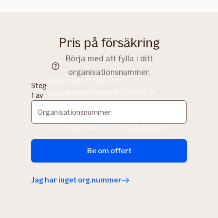
Pris på försäkring
Börja med att fylla i ditt
organisationsnummer.
Börja med att fylla i ditt
Steg
organisationsnummer så hittar vi
1 av
uppgifter om ditt företag. För enskild firma
2
skriver du ditt personnummer (10 siffror). I
nästa steg fyller du i kontaktuppgifter.
Be om offert
Jag har inget org.nummer