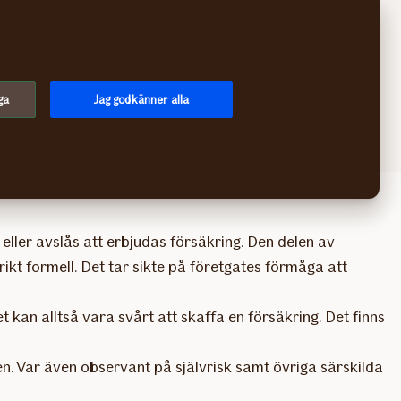
Sök
Logga in
Meny
ga
Jag godkänner alla
eller avslås att erbjudas försäkring. Den delen av
kt formell. Det tar sikte på företgates förmåga att
 kan alltså vara svårt att skaffa en försäkring. Det finns
n. Var även observant på självrisk samt övriga särskilda