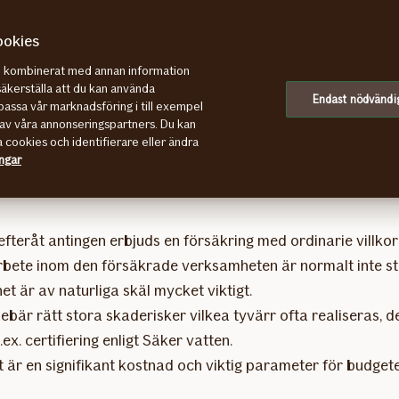
ookies
re kombinerat med annan information
säkerställa att du kan använda
Endast nödvändi
assa vår marknadsföring i till exempel
a bli beviljad ansvarsförsäkring?
av våra annonseringspartners. Du kan
a cookies och identifierare eller ändra
ingar
teråt antingen erbjuds en försäkring med ordinarie villkor 
bete inom den försäkrade verksamheten är normalt inte stri
t är av naturliga skäl mycket viktigt.
är rätt stora skaderisker vilkea tyvärr ofta realiseras, det
ex. certifiering enligt Säker vatten.
är en signifikant kostnad och viktig parameter för budgete