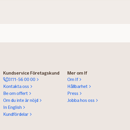
Kundservice Företagskund
Mer om If
0771-56 00 00
Om If
Kontakta oss
Hållbarhet
Be om offert
Press
Om du inte är nöjd
Jobba hos oss
In English
Kundfördelar