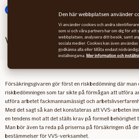
Gå
Gå
direkt
direkt
Den här webbplatsen använder c
till
till
Vi använder cookies och andra identifiera
sidans
sidans
som vi och våra partners har om dig för att 
huvudmenyn
innehåll
webbplatsen, analysera ditt besök, samt anp
Vad krävs för att VVS-företag sk
sociala medier. Cookies kan även användas 
godkänna alla eller tillåta endast nödvändig
inställningarna.
Mer information och inställn
Försäkringsgivaren gör först en riskbedömning där man ef
riskbedömningen som tar sikte på förmågan att utföra ar
utföra arbetet fackmannamässigt och arbetslivserfarenhe
Med det sagt så kan det konstateras att VVS-arbeten inneb
en tendens mot att det ställs krav på formell behörighet t.
Man bör även ta reda på priserna på försäkringen då det 
bestämmelser för VVS-verksamhet.