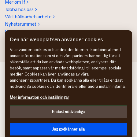
Mer om If
Jobba hos oss
Vårt hållbarhetsarbete
Nyhetsrummet
Partnerskap
Help a lot award
Den här webbplatsen använder cookies
Vi använder cookies och andra identifierare kombinerat med
annan information som vi och våra partners har om dig för att
säkerställa att du kan använda webbplatsen, analysera ditt
besök, samt anpassa vår marknadsföring i till exempel sociala
If Skadeforsikring NO
medier. Cookies kan även användas av våra
If Skadeforsikring DK
annonseringspartners. Du kan godkänna alla eller tillåta endast
If Vahinkovakuutus FI
nödvändiga cookies och identifierare eller ändra inställningarna.
Hantering av personuppgifter
Mer information och inställningar
Information om tillgänglighet
Cookies
Endast nödvändiga
Kundomdömen
Anpassa webbplatsen
facebook
instagram
linkedin
youtube
Jag godkänner alla
© If Skadeförsäkring AB (publ)