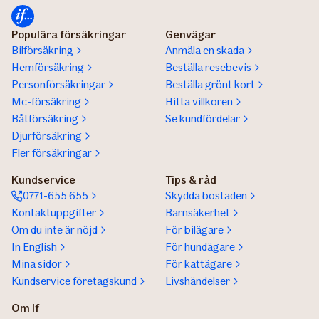
Populära försäkringar
Genvägar
Bilförsäkring
Anmäla en skada
Hemförsäkring
Beställa resebevis
Personförsäkringar
Beställa grönt kort
Mc-försäkring
Hitta villkoren
Båtförsäkring
Se kundfördelar
Djurförsäkring
Fler försäkringar
Kundservice
Tips & råd
0771-655 655
Skydda bostaden
Kontaktuppgifter
Barnsäkerhet
Om du inte är nöjd
För bilägare
In English
För hundägare
Mina sidor
För kattägare
Kundservice företagskund
Livshändelser
Om If