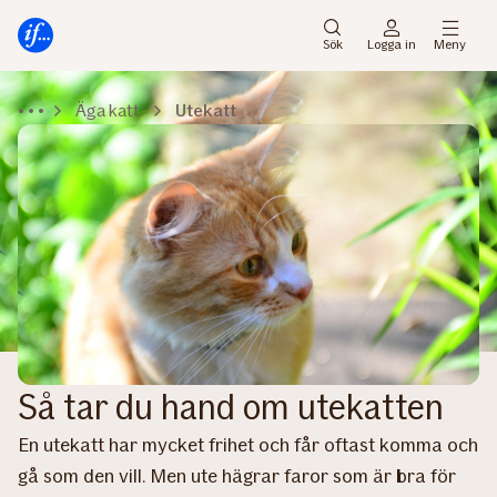
Gå
Gå
direkt
direkt
Sök
Logga in
Meny
till
till
sidans
sidans
Äga katt
Utekatt
huvudmenyn
innehåll
Så tar du hand om utekatten
En utekatt har mycket frihet och får oftast komma och
gå som den vill. Men ute hägrar faror som är bra för