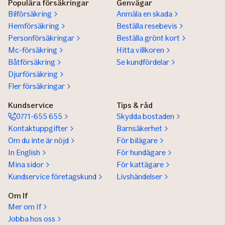
Populära försäkringar
Genvägar
Bilförsäkring
Anmäla en skada
Hemförsäkring
Beställa resebevis
Personförsäkringar
Beställa grönt kort
Mc-försäkring
Hitta villkoren
Båtförsäkring
Se kundfördelar
Djurförsäkring
Fler försäkringar
Kundservice
Tips & råd
0771-655 655
Skydda bostaden
Kontaktuppgifter
Barnsäkerhet
Om du inte är nöjd
För bilägare
In English
För hundägare
Mina sidor
För kattägare
Kundservice företagskund
Livshändelser
Om If
Mer om If
Jobba hos oss