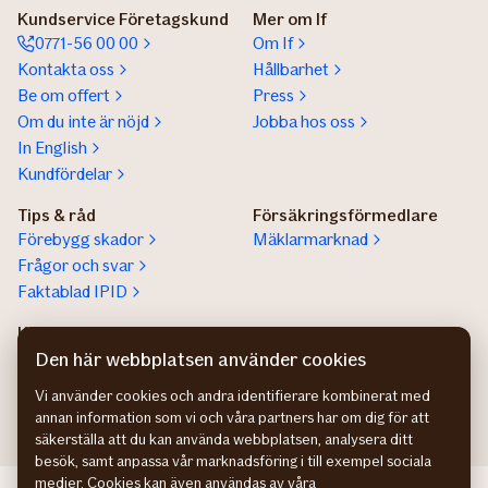
Kundservice Företagskund
Mer om If
0771-56 00 00
Om If
Kontakta oss
Hållbarhet
Be om offert
Press
Om du inte är nöjd
Jobba hos oss
In English
Kundfördelar
Tips & råd
Försäkringsförmedlare
Förebygg skador
Mäklarmarknad
Frågor och svar
Faktablad IPID
Kundservice privatperson
Lokala säljare
Kontaktuppgifter
Hitta säljare för stora
Den här webbplatsen använder cookies
företag
Vi använder cookies och andra identifierare kombinerat med
annan information som vi och våra partners har om dig för att
säkerställa att du kan använda webbplatsen, analysera ditt
besök, samt anpassa vår marknadsföring i till exempel sociala
medier. Cookies kan även användas av våra