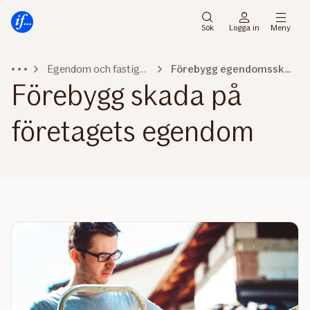
Gå
Gå
direkt
direkt
Sök
Logga in
Meny
till
till
sidans
sidans
Egendom och fastighet
Förebygg egendomsskada
huvudmenyn
innehåll
Förebygg skada på
företagets egendom