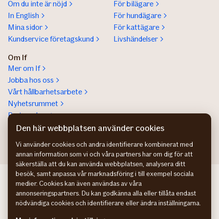
Om du inte är nöjd
För bilägare
In English
För hundägare
Mina sidor
För kattägare
Kundservice företagskund
Livshändelser
Om If
Mer om If
Jobba hos oss
Vårt hållbarhetsarbete
Nyhetsrummet
Partnerskap
Help a lot award
Den här webbplatsen använder cookies
Vi använder cookies och andra identifierare kombinerat med
annan information som vi och våra partners har om dig för att
säkerställa att du kan använda webbplatsen, analysera ditt
besök, samt anpassa vår marknadsföring i till exempel sociala
If Skadeforsikring NO
medier. Cookies kan även användas av våra
If Skadeforsikring DK
annonseringspartners. Du kan godkänna alla eller tillåta endast
If Vahinkovakuutus FI
nödvändiga cookies och identifierare eller ändra inställningarna.
Hantering av personuppgifter