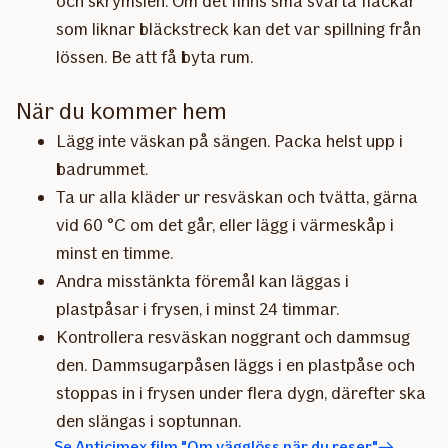
och skrymslen. Om det finns små svarta fläckar
som liknar bläckstreck kan det var spillning från
lössen. Be att få byta rum.
När du kommer hem
Lägg inte väskan på sängen. Packa helst upp i
badrummet.
Ta ur alla kläder ur resväskan och tvätta, gärna
vid 60 °C om det går, eller lägg i värmeskåp i
minst en timme.
Andra misstänkta föremål kan läggas i
plastpåsar i frysen, i minst 24 timmar.
Kontrollera resväskan noggrant och dammsug
den. Dammsugarpåsen läggs i en plastpåse och
stoppas in i frysen under flera dygn, därefter ska
den slängas i soptunnan.
Se Anticimex film "Om vägglöss när du reser"