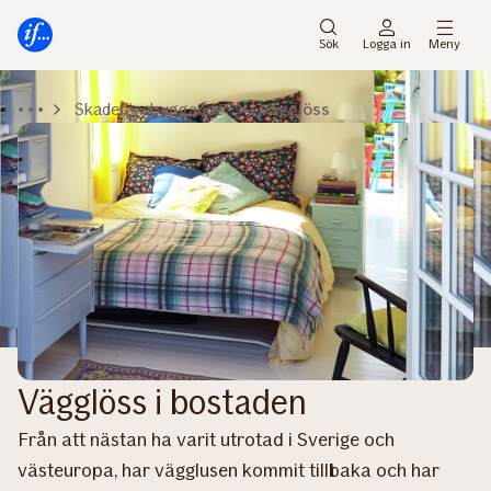
Gå
Gå
direkt
direkt
Sök
Logga in
Meny
till
till
sidans
sidans
Skadeförebyggande
Vägglöss
huvudmenyn
innehåll
Vägglöss i bostaden
Från att nästan ha varit utrotad i Sverige och
västeuropa, har vägglusen kommit tillbaka och har