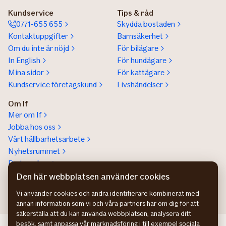
Kundservice
Tips & råd
0771-655 655
Skydda bostaden
Kontaktuppgifter
Barnsäkerhet
Om du inte är nöjd
För bilägare
In English
För hundägare
Mina sidor
För kattägare
Kundservice företagskund
Livshändelser
Om If
Mer om If
Jobba hos oss
Vårt hållbarhetsarbete
Nyhetsrummet
Partnerskap
Help a lot award
Den här webbplatsen använder cookies
Vi använder cookies och andra identifierare kombinerat med
annan information som vi och våra partners har om dig för att
säkerställa att du kan använda webbplatsen, analysera ditt
besök, samt anpassa vår marknadsföring i till exempel sociala