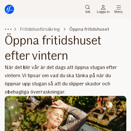
Gå
Gå
direkt
direkt
Sök
Logga in
Meny
till
till
sidans
sidans
Fritidshusförsäkring
Öppna fritidshuset
huvudmenyn
innehåll
Öppna fritidshuset
efter vintern
När det blir vår är det dags att öppna stugan efter
vintern. Vi tipsar om vad du ska tänka på när du
öppnar upp stugan så att du slipper skador och
obehagliga överraskningar.