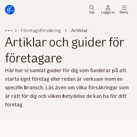
Gå
Gå
direkt
direkt
Sök
Logga in
Meny
till
till
sidans
sidans
Företagsförsäkring
Artiklar
huvudmenyn
innehåll
Artiklar och guider för
företagare
Här har vi samlat guider för dig som funderar på att
starta eget företag eller redan är verksam inom en
specifik bransch. Läs även om vilka försäkringar som
är rätt för dig och vilken betydelse de kan ha för ditt
företag.