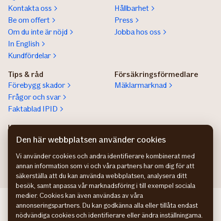
Kontakta oss
Hållbarhet
Be om offert
Press
Om du inte är nöjd
Jobba hos oss
In English
Kundfördelar
Tips & råd
Försäkringsförmedlare
Förebygg skador
Mäklarmarknad
Frågor och svar
Faktablad IPID
Kundservice privatperson
Lokala säljare
Kontaktuppgifter
Hitta säljare för stora
Den här webbplatsen använder cookies
företag
Vi använder cookies och andra identifierare kombinerat med
annan information som vi och våra partners har om dig för att
säkerställa att du kan använda webbplatsen, analysera ditt
besök, samt anpassa vår marknadsföring i till exempel sociala
medier. Cookies kan även användas av våra
If bedriftsforsikring NO
annonseringspartners. Du kan godkänna alla eller tillåta endast
If erhvervsforsikring DK
nödvändiga cookies och identifierare eller ändra inställningarna.