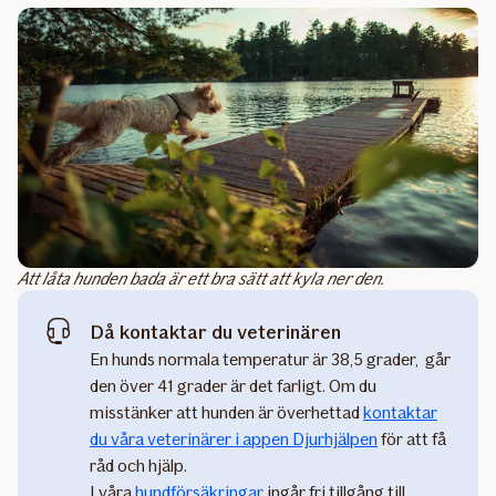
Att låta hunden bada är ett bra sätt att kyla ner den.
Då kontaktar du veterinären
En hunds normala temperatur är 38,5 grader, går
den över 41 grader är det farligt. Om du
misstänker att hunden är överhettad
kontaktar
du våra veterinärer i appen Djurhjälpen
för att få
råd och hjälp.
I våra
hundförsäkringar
ingår fri tillgång till