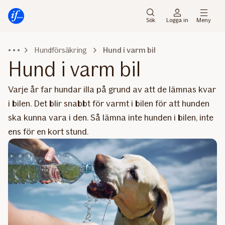
Gå
Gå
direkt
direkt
Sök
Logga in
Meny
till
till
sidans
sidans
Hundförsäkring
Hund i varm bil
huvudmenyn
innehåll
Hund i varm bil
Varje år far hundar illa på grund av att de lämnas kvar
i bilen. Det blir snabbt för varmt i bilen för att hunden
ska kunna vara i den. Så lämna inte hunden i bilen, inte
ens för en kort stund.