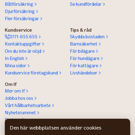
Båtförsäkring
Se kundfördelar
Djurförsäkring
Fler försäkringar
Kundservice
Tips & råd
0771-655 655
Skydda bostaden
Kontaktuppgifter
Barnsäkerhet
Om du inte är nöjd
För bilägare
In English
För hundägare
Mina sidor
För kattägare
Kundservice företagskund
Livshändelser
Om If
Mer om If
Jobba hos oss
Vårt hållbarhetsarbete
Nyhetsrummet
Partnerskap
Help a lot award
Den här webbplatsen använder cookies