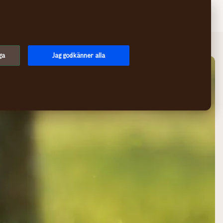
Sök
Logga in
Meny
ga
Jag godkänner alla