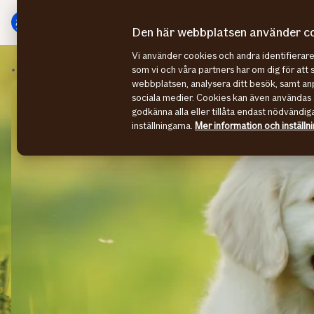
Gå
Gå
direkt
direkt
Den här webbplatsen använder c
till
till
Vi använder cookies och andra identifiera
sidans
sidans
Hundförsäkring
Köpa hund
som vi och våra partners har om dig för att 
huvudmenyn
innehåll
webbplatsen, analysera ditt besök, samt anp
sociala medier. Cookies kan även användas 
godkänna alla eller tillåta endast nödvändig
inställningarna.
Mer information och inställn