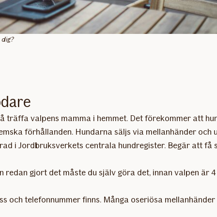
 dig?
ödare
å träffa valpens mamma i hemmet. Det förekommer att hund
emska förhållanden. Hundarna säljs via mellanhänder och ut
d i Jordbruksverkets centrala hundregister. Begär att få se
en redan gjort det måste du själv göra det, innan valpen ä
ess och telefonnummer finns. Många oseriösa mellanhänder a