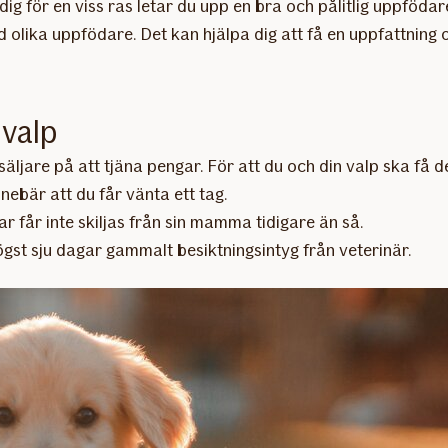
ig för en viss ras letar du upp en bra och pålitlig uppföda
 olika uppfödare. Det kan hjälpa dig att få en uppfattning 
 valp
ljare på att tjäna pengar. För att du och din valp ska få den
nnebär att du får vänta ett tag.
r får inte skiljas från sin mamma tidigare än så.
gst sju dagar gammalt besiktningsintyg från veterinär.