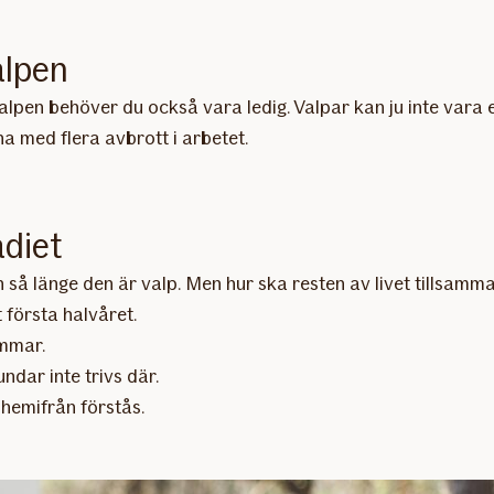
alpen
r valpen behöver du också vara ledig. Valpar kan ju inte va
 med flera avbrott i arbetet.
adiet
n så länge den är valp. Men hur ska resten av livet tillsam
 första halvåret.
immar.
dar inte trivs där.
 hemifrån förstås.