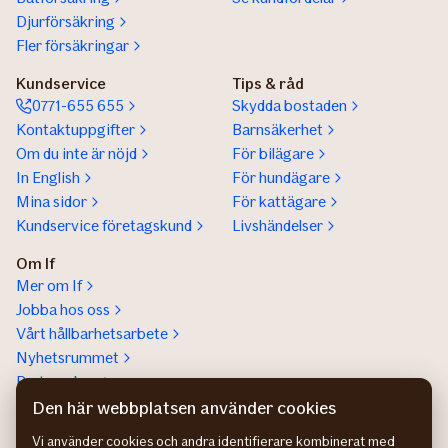
Djurförsäkring
Fler försäkringar
Kundservice
Tips & råd
0771-655 655
Skydda bostaden
Kontaktuppgifter
Barnsäkerhet
Om du inte är nöjd
För bilägare
In English
För hundägare
Mina sidor
För kattägare
Kundservice företagskund
Livshändelser
Om If
Mer om If
Jobba hos oss
Vårt hållbarhetsarbete
Nyhetsrummet
Partnerskap
Help a lot award
Den här webbplatsen använder cookies
Vi använder cookies och andra identifierare kombinerat med