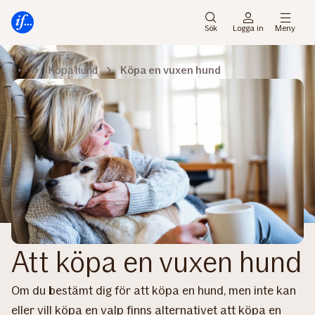
Gå
Gå
direkt
direkt
Sök
Logga in
Meny
till
till
sidans
sidans
Köpa hund
Köpa en vuxen hund
huvudmenyn
innehåll
Att köpa en vuxen hund
Om du bestämt dig för att köpa en hund, men inte kan
eller vill köpa en valp finns alternativet att köpa en