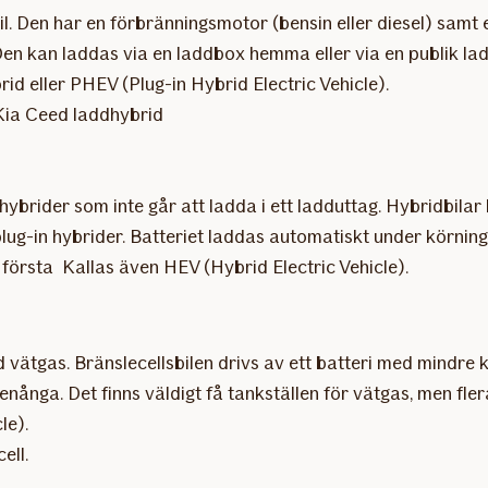
bil. Den har en förbränningsmotor (bensin eller diesel) samt e
en kan laddas via en laddbox hemma eller via en publik ladd
id eller PHEV (Plug-in Hybrid Electric Vehicle).
 Kia Ceed laddhybrid
ybrider som inte går att ladda i ett ladduttag. Hybridbilar
lug-in hybrider. Batteriet laddas automatiskt under körning.
första Kallas även HEV (Hybrid Electric Vehicle).
med vätgas. Bränslecellsbilen drivs av ett batteri med mindr
tenånga. Det finns väldigt få tankställen för vätgas, men fle
le).
ell.