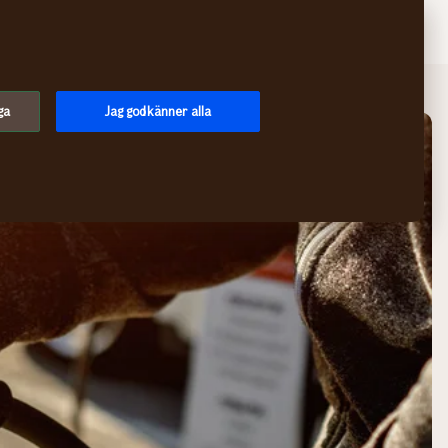
Sök
Logga in
Meny
ga
Jag godkänner alla