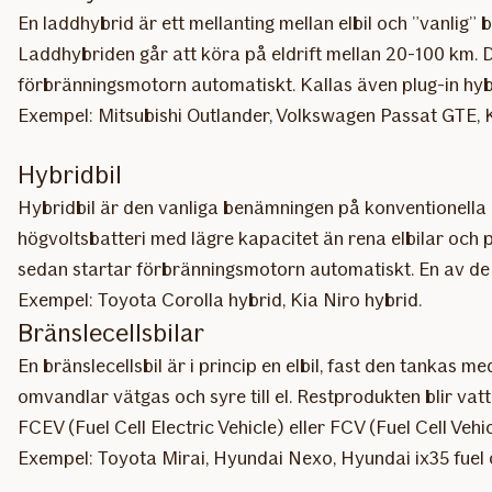
En laddhybrid är ett mellanting mellan elbil och ”vanlig” 
Laddhybriden går att köra på eldrift mellan 20-100 km. D
förbränningsmotorn automatiskt. Kallas även plug-in hybr
Exempel: Mitsubishi Outlander, Volkswagen Passat GTE,
Hybridbil
Hybridbil är den vanliga benämningen på konventionella h
högvoltsbatteri med lägre kapacitet än rena elbilar och p
sedan startar förbränningsmotorn automatiskt. En av de 
Exempel: Toyota Corolla hybrid, Kia Niro hybrid.
Bränslecellsbilar
En bränslecellsbil är i princip en elbil, fast den tankas 
omvandlar vätgas och syre till el. Restprodukten blir vat
FCEV (Fuel Cell Electric Vehicle) eller FCV (Fuel Cell Vehic
Exempel: Toyota Mirai, Hyundai Nexo, Hyundai ix35 fuel c