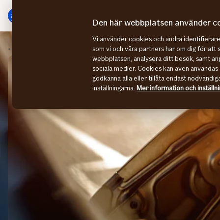
Gå
Gå
direkt
direkt
Den här webbplatsen använder c
till
till
Vi använder cookies och andra identifiera
sidans
sidans
Elbilsförsäkring
Tips inför köp av elbil
som vi och våra partners har om dig för att 
huvudmenyn
innehåll
webbplatsen, analysera ditt besök, samt anp
sociala medier. Cookies kan även användas 
godkänna alla eller tillåta endast nödvändig
inställningarna.
Mer information och inställn