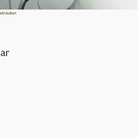
sträckor.
lar