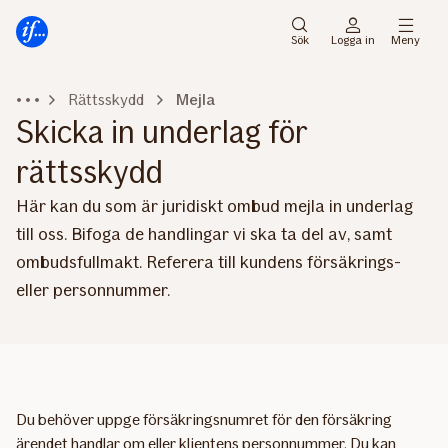
Gå
Gå
direkt
direkt
Sök
Logga in
Meny
till
till
sidans
sidans
Rättsskydd
Mejla
huvudmenyn
innehåll
Skicka in underlag för
rättsskydd
Här kan du som är juridiskt ombud mejla in underlag
till oss. Bifoga de handlingar vi ska ta del av, samt
ombudsfullmakt. Referera till kundens försäkrings-
eller personnummer.
Du behöver uppge försäkringsnumret för den försäkring
ärendet handlar om eller klientens personnummer. Du kan