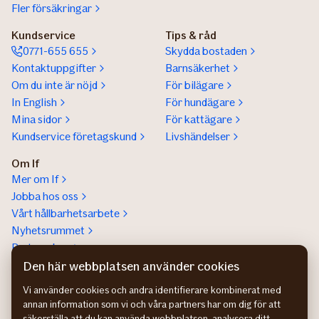
Fler försäkringar
Kundservice
Tips & råd
0771-655 655
Skydda bostaden
Kontaktuppgifter
Barnsäkerhet
Om du inte är nöjd
För bilägare
In English
För hundägare
Mina sidor
För kattägare
Kundservice företagskund
Livshändelser
Om If
Mer om If
Jobba hos oss
Vårt hållbarhetsarbete
Nyhetsrummet
Partnerskap
Help a lot award
Den här webbplatsen använder cookies
Vi använder cookies och andra identifierare kombinerat med
annan information som vi och våra partners har om dig för att
säkerställa att du kan använda webbplatsen, analysera ditt