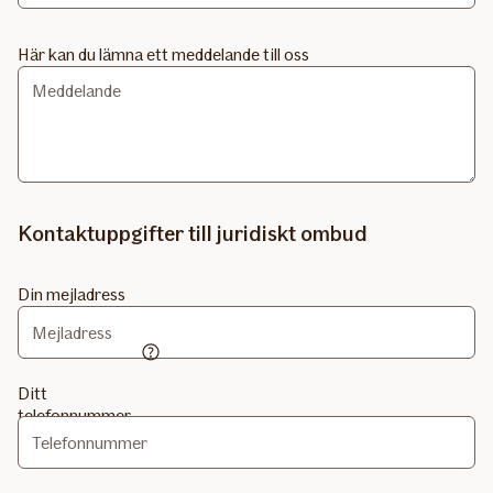
Här kan du lämna ett meddelande till oss
Kontaktuppgifter till juridiskt ombud
Din mejladress
Om vi behöver kompletterande uppgifter från
Ditt
dig går det snabbare om vi kan ringa dig. Fyll
telefonnummer
gärna i ett telefonnummer vi kan nå dig på
under dagtid.