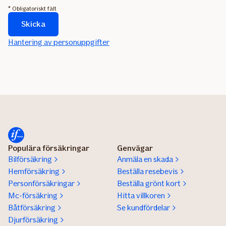
* Obligatoriskt fält
Skicka
Formuläret
Hantering av personuppgifter
skickas...
Populära försäkringar
Genvägar
Bilförsäkring
Anmäla en skada
Hemförsäkring
Beställa resebevis
Personförsäkringar
Beställa grönt kort
Mc-försäkring
Hitta villkoren
Båtförsäkring
Se kundfördelar
Djurförsäkring