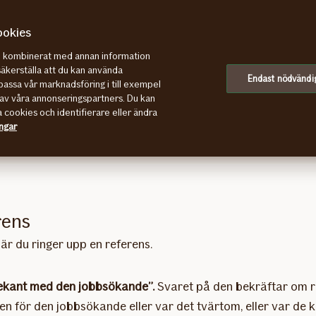
ookies
re kombinerat med annan information
säkerställa att du kan använda
Endast nödvändi
assa vår marknadsföring i till exempel
onen
av våra annonseringspartners. Du kan
a cookies och identifierare eller ändra
verkligen har de egenskaper och kompetenser som du eftersö
ingar
rens
är du ringer upp en referens.
ekant med den jobbsökande”.
Svaret på den bekräftar om r
n för den jobbsökande eller var det tvärtom, eller var de 