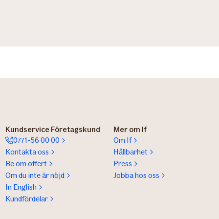
Kundservice Företagskund
Mer om If
0771-56 00 00
Om If
Kontakta oss
Hållbarhet
Be om offert
Press
Om du inte är nöjd
Jobba hos oss
In English
Kundfördelar