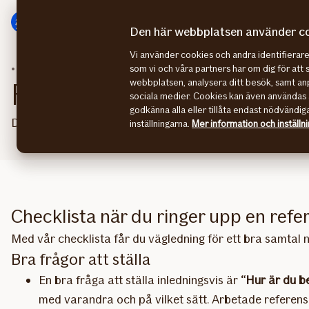
Gå
Gå
direkt
direkt
Den här webbplatsen använder c
till
till
Vi använder cookies och andra identifiera
sidans
sidans
Personaltips
Referenstagning
som vi och våra partners har om dig för att 
huvudmenyn
innehåll
webbplatsen, analysera ditt besök, samt anp
Frågor till referenspers
sociala medier. Cookies kan även användas 
godkänna alla eller tillåta endast nödvändig
Det är viktigt att försäkra sig om att den jobbsökande 
inställningarna.
Mer information och inställn
Checklista när du ringer upp en refe
Med vår checklista får du vägledning för ett bra samtal n
Bra frågor att ställa
En bra fråga att ställa inledningsvis är
“Hur är du b
med varandra och på vilket sätt. Arbetade referense