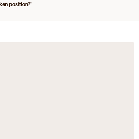
lken position?
”