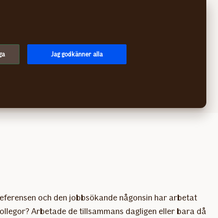
Sök
Logga in
Meny
ga
Jag godkänner alla
ker.
eferensen och den jobbsökande någonsin har arbetat
kollegor? Arbetade de tillsammans dagligen eller bara då