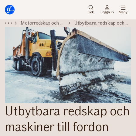
Gå
Gå
direkt
direkt
Sök
Logga in
Meny
till
till
Motorredskap och maskiner
Utbytbara redskap och maskiner
sidans
sidans
huvudmenyn
innehåll
Utbytbara redskap och
maskiner till fordon