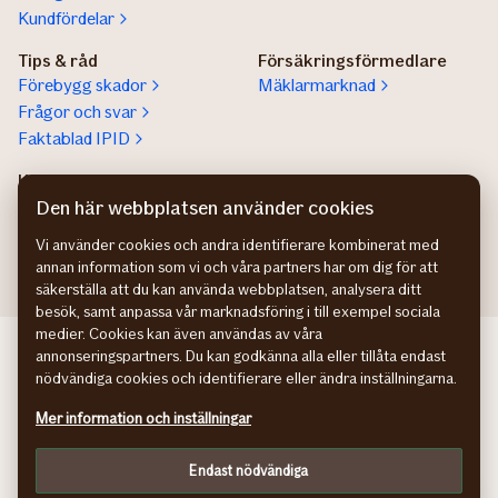
Kundfördelar
Tips & råd
Försäkringsförmedlare
Förebygg skador
Mäklarmarknad
Frågor och svar
Faktablad IPID
Kundservice privatperson
Lokala säljare
Kontaktuppgifter
Hitta säljare för stora
Den här webbplatsen använder cookies
företag
Vi använder cookies och andra identifierare kombinerat med
annan information som vi och våra partners har om dig för att
säkerställa att du kan använda webbplatsen, analysera ditt
besök, samt anpassa vår marknadsföring i till exempel sociala
medier. Cookies kan även användas av våra
If bedriftsforsikring NO
annonseringspartners. Du kan godkänna alla eller tillåta endast
If erhvervsforsikring DK
nödvändiga cookies och identifierare eller ändra inställningarna.
If yritysvakuutus FI
Mer information och inställningar
Hantering av personuppgifter
Cookies
Endast nödvändiga
Anpassa