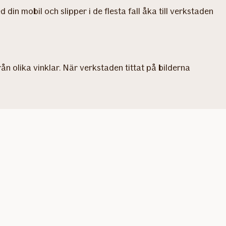
in mobil och slipper i de flesta fall åka till verkstaden
rån olika vinklar. När verkstaden tittat på bilderna
Fyll i dina kontaktuppgifter.