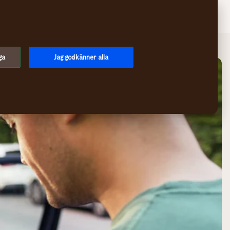
Sök
Logga in
Meny
ga
Jag godkänner alla