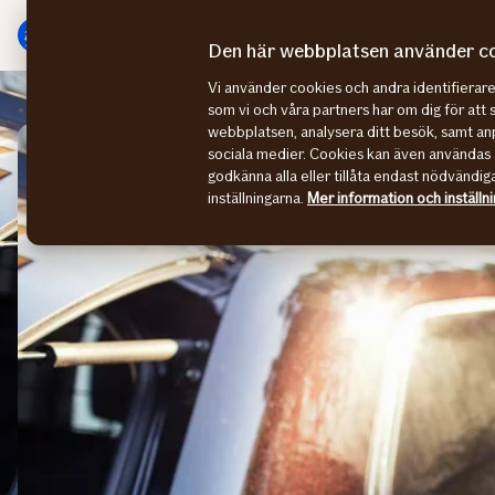
Gå
Gå
direkt
direkt
Den här webbplatsen använder c
till
till
Vi använder cookies och andra identifiera
sidans
sidans
Skada på fordon
Fotobesiktning
som vi och våra partners har om dig för att 
huvudmenyn
innehåll
webbplatsen, analysera ditt besök, samt anp
sociala medier. Cookies kan även användas 
godkänna alla eller tillåta endast nödvändig
inställningarna.
Mer information och inställn