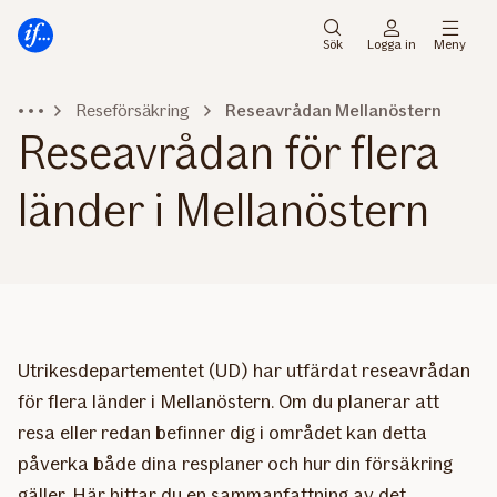
Gå
Gå
direkt
direkt
Sök
Logga in
Meny
till
till
sidans
sidans
Reseförsäkring
Reseavrådan Mellanöstern
huvudmenyn
innehåll
Reseavrådan för flera
länder i Mellanöstern
Utrikesdepartementet (UD) har utfärdat reseavrådan
för flera länder i Mellanöstern. Om du planerar att
resa eller redan befinner dig i området kan detta
påverka både dina resplaner och hur din försäkring
gäller. Här hittar du en sammanfattning av det