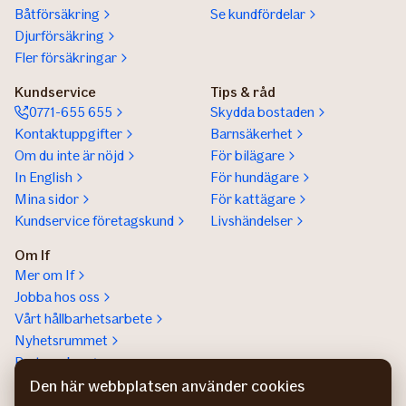
Båtförsäkring
Se kundfördelar
Djurförsäkring
Fler försäkringar
Kundservice
Tips & råd
0771-655 655
Skydda bostaden
Kontaktuppgifter
Barnsäkerhet
Om du inte är nöjd
För bilägare
In English
För hundägare
Mina sidor
För kattägare
Kundservice företagskund
Livshändelser
Om If
Mer om If
Jobba hos oss
Vårt hållbarhetsarbete
Nyhetsrummet
Partnerskap
Help a lot award
Den här webbplatsen använder cookies