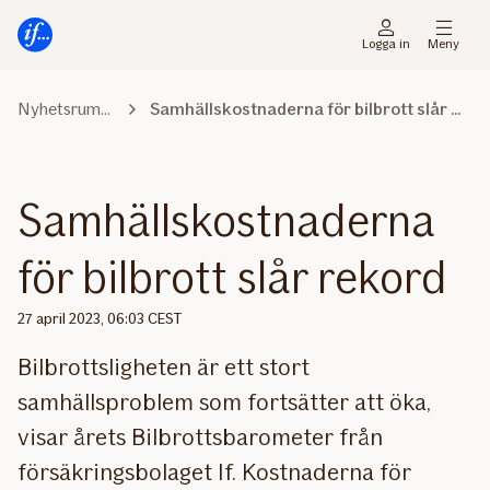
Gå
Gå
direkt
direkt
Logga in
Meny
till
till
sidans
sidans
Nyhetsrummet
Samhällskostnaderna för bilbrott slår rekord
huvudmenyn
innehåll
Samhällskostnaderna
för bilbrott slår rekord
27 april 2023, 06:03 CEST
Bilbrottsligheten är ett stort
samhällsproblem som fortsätter att öka,
visar årets Bilbrottsbarometer från
försäkringsbolaget If. Kostnaderna för