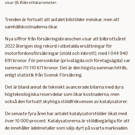
visar Ifs Bilbrottsbarometer.
Trenden är fortsatt att antalet bilstölder minskar, men att
samhällskostnaderna ökar.
Nya siffror från försäkringsbranschen visar att bilbrottsåret
2022 återigen slog rekord i utbetalda ersättningar för
motorfordonsförsäkringar (stöld och inbrott), med 1 044 940
691 kronor. För personbilar (privatägda och företagsägda) var
summan 711 110 671 kronor. Det är den högsta summan hittills,
enligt statistik från Svensk Försäkring.
Det är bland annat de tekniskt avancerade bilarna med dyra
högteknologiska reservdelar som ökar kostnaderna, men
också den fortsatt skyhöga stöldfrekvensen av katalysatorer.
De senaste fyra åren har antalet katalysatorstölder ökat med
över 10 000 procent. Katalysatorerna är stöldbegärliga för att
de innehåller ädelmetaller som säljs dyrt på svarta marknaden.