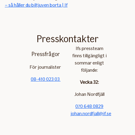
– så håller du biltjuven borta | If
Presskontakter
Ifs pressteam
Pressfrågor
finns tillgängligt i
sommar enligt
För journalister
följande:
08-410 023 03
Vecka 32:
Johan Nordfjäll
070 648 0829
johan.nordfjall@if.se