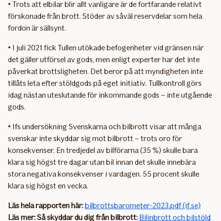
• Trots att elbilar blir allt vanligare är de fortfarande relativt
förskonade från brott. Stöder av såväl reservdelar som hela
fordon är sällsynt.
• I juli 2021 fick Tullen utökade befogenheter vid gränsen när
det gäller utförsel av gods, men enligt experter har det inte
påverkat brottsligheten. Det beror på att myndigheten inte
tillåts leta efter stöldgods på eget initiativ. Tullkontroll görs
idag nästan uteslutande för inkommande gods – inte utgående
gods.
• Ifs undersökning Svenskarna och bilbrott visar att många
svenskar inte skyddar sig mot bilbrott – trots oro för
konsekvenser. En tredjedel av bilförarna (35 %) skulle bara
klara sig högst tre dagar utan bil innan det skulle innebära
stora negativa konsekvenser i vardagen. 55 procent skulle
klara sig högst en vecka.
Läs hela rapporten här:
bilbrottsbarometer-2023.pdf (if.se)
Läs mer: Så skyddar du dig från bilbrott:
Bilinbrott och bilstöld