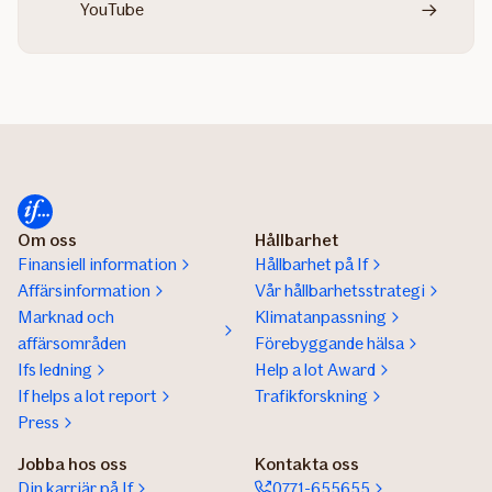
YouTube
Om oss
Hållbarhet
Finansiell information
Hållbarhet på If
Affärsinformation
Vår hållbarhetsstrategi
Marknad och
Klimatanpassning
affärsområden
Förebyggande hälsa
Ifs ledning
Help a lot Award
If helps a lot report
Trafikforskning
Press
Jobba hos oss
Kontakta oss
Din karriär på If
0771-655655