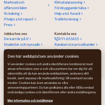
Marknad och
Klimatanpassning
affärsområden
Förebyggande hälsa
Ifs ledning
Help a lot Award
If helps a lot report
Trafikforskning
Press
Jobba hos oss
Kontakta oss
Din karriär på If
0771-655655
Studenter och nyexade
Kundservice privatkunder
Lediga jobb
Kundservice
företagskunder
Den här webbplatsen använder cookies
Partnerskap
Vi använder cookies och andra identifierare kombinerat med
annan information som vi och våra partners har om dig för att
säkerställa att du kan använda webbplatsen, analysera ditt
besök, samt anpassa vår marknadsföring i till exempel sociala
medier. Cookies kan även användas av våra
If Skadeforsikring NO
annonseringspartners. Du kan godkänna alla eller tillåta endast
If Skadeforsikring DK
nödvändiga cookies och identifierare eller ändra inställningarna.
If Vahinkovakuutus FI
Mer information och inställningar
Hantering av personuppgifter