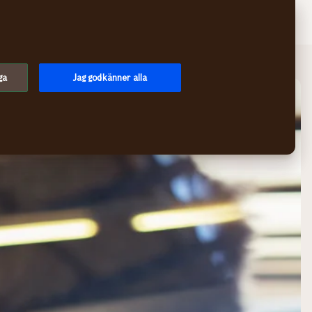
Sök
Logga in
Meny
ga
Jag godkänner alla