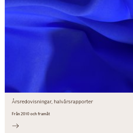
Årsredovisningar, halvårsrapporter
Från 2010 och framåt