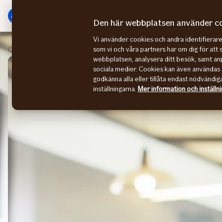
Gå
Gå
direkt
direkt
Den här webbplatsen använder c
till
till
Vi använder cookies och andra identifiera
sidans
sidans
Om oss
Finansiell information
som vi och våra partners har om dig för att 
huvudmenyn
innehåll
webbplatsen, analysera ditt besök, samt anp
sociala medier. Cookies kan även användas 
godkänna alla eller tillåta endast nödvändig
inställningarna.
Mer information och inställn