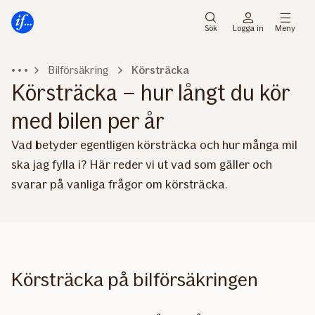
Gå
Gå
direkt
direkt
Sök
Logga in
Meny
till
till
sidans
sidans
Bilförsäkring
Körsträcka
huvudmenyn
innehåll
Körsträcka – hur långt du kör
med bilen per år
Vad betyder egentligen körsträcka och hur många mil
ska jag fylla i? Här reder vi ut vad som gäller och
svarar på vanliga frågor om körsträcka.
Körsträcka på bilförsäkringen