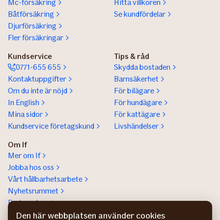
Mc-försäkring
Hitta villkoren
Båtförsäkring
Se kundfördelar
Djurförsäkring
Fler försäkringar
Kundservice
Tips & råd
0771-655 655
Skydda bostaden
Kontaktuppgifter
Barnsäkerhet
Om du inte är nöjd
För bilägare
In English
För hundägare
Mina sidor
För kattägare
Kundservice företagskund
Livshändelser
Om If
Mer om If
Jobba hos oss
Vårt hållbarhetsarbete
Nyhetsrummet
Partnerskap
Help a lot award
Den här webbplatsen använder cookies