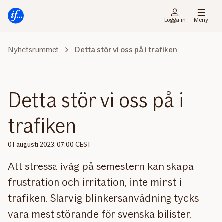
Gå
Gå
direkt
direkt
Logga in
Meny
till
till
sidans
sidans
Nyhetsrummet
Detta stör vi oss på i trafiken
huvudmenyn
innehåll
Detta stör vi oss på i
trafiken
01 augusti 2023, 07:00 CEST
Att stressa iväg på semestern kan skapa
frustration och irritation, inte minst i
trafiken. Slarvig blinkersanvädning tycks
vara mest störande för svenska bilister,