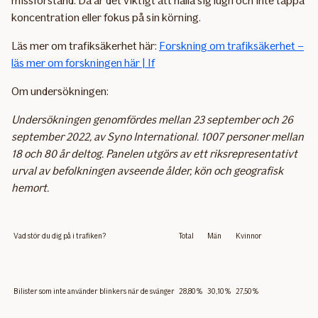
missförstånd. Då är det viktigt att hålla sig lugn och inte tappa
koncentration eller fokus på sin körning.
Läs mer om trafiksäkerhet här:
Forskning om trafiksäkerhet –
läs mer om forskningen här | If
Om undersökningen:
Undersökningen genomfördes mellan 23 september och 26
september 2022, av Syno International. 1007 personer mellan
18 och 80 år deltog. Panelen utgörs av ett riksrepresentativt
urval av befolkningen avseende ålder, kön och geografisk
hemort.
Vad stör du dig på i trafiken?
Total
Män
Kvinnor
Bilister som inte använder blinkers när de svänger
28,80%
30,10%
27,50%