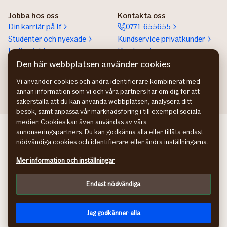
Jobba hos oss
Kontakta oss
Din karriär på If
0771-655655
Studenter och nyexade
Kundservice privatkunder
Lediga jobb
Kundservice
företagskunder
Den här webbplatsen använder cookies
Partnerskap
Vi använder cookies och andra identifierare kombinerat med
annan information som vi och våra partners har om dig för att
säkerställa att du kan använda webbplatsen, analysera ditt
besök, samt anpassa vår marknadsföring i till exempel sociala
medier. Cookies kan även användas av våra
If Skadeforsikring NO
annonseringspartners. Du kan godkänna alla eller tillåta endast
If Skadeforsikring DK
nödvändiga cookies och identifierare eller ändra inställningarna.
If Vahinkovakuutus FI
Mer information och inställningar
Hantering av personuppgifter
Information om tillgänglighet
Endast nödvändiga
Cookies
Anpassa
facebook
instagram
linkedin
youtube
Jag godkänner alla
© If Skadeförsäkring AB (publ)