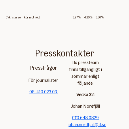
Cyklister som kör mot rött
3,97%
4,20%
3,80%
Presskontakter
Ifs pressteam
Pressfrågor
finns tillgängligt i
sommar enligt
För journalister
följande:
08-410 023 03
Vecka 32:
Johan Nordfjäll
070 648 0829
johan.nordfjall@if.se