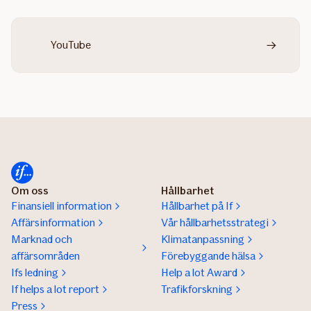
YouTube
Om oss
Hållbarhet
Finansiell information
Hållbarhet på If
Affärsinformation
Vår hållbarhetsstrategi
Marknad och
Klimatanpassning
affärsområden
Förebyggande hälsa
Ifs ledning
Help a lot Award
If helps a lot report
Trafikforskning
Press