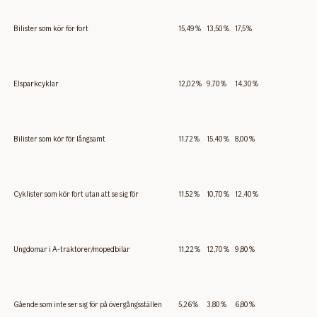
Bilister som kör för fort
15,49%
13,50%
17,5%
Elsparkcyklar
12,02%
9,70%
14,30%
Bilister som kör för långsamt
11,72%
15,40%
8,00%
Cyklister som kör fort utan att se sig för
11,52%
10,70%
12,40%
Ungdomar i A-traktorer/mopedbilar
11,22%
12,70%
9,80%
Gående som inte ser sig för på övergångsställen
5,26%
3,80%
6,80%