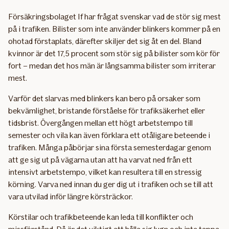
Försäkringsbolaget If har frågat svenskar vad de stör sig mest
på i trafiken. Bilister som inte använder blinkers kommer på en
ohotad förstaplats, därefter skiljer det sig åt en del. Bland
kvinnor är det 17,5 procent som stör sig på bilister som kör för
fort – medan det hos män är långsamma bilister som irriterar
mest.
Varför det slarvas med blinkers kan bero på orsaker som
bekvämlighet, bristande förståelse för trafiksäkerhet eller
tidsbrist. Övergången mellan ett högt arbetstempo till
semester och vila kan även förklara ett otåligare beteende i
trafiken. Många påbörjar sina första semesterdagar genom
att ge sig ut på vägarna utan att ha varvat ned från ett
intensivt arbetstempo, vilket kan resultera till en stressig
körning. Varva ned innan du ger dig ut i trafiken och se till att
vara utvilad inför längre körsträckor.
Körstilar och trafikbeteende kan leda till konflikter och