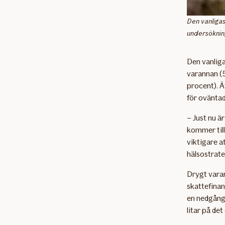
Den vanligast
undersöknin
Den vanligas
varannan (5
procent). Ä
för ovänta
– Just nu ä
kommer til
viktigare a
hälsostrate
Drygt varan
skattefinan
en nedgång 
litar på de