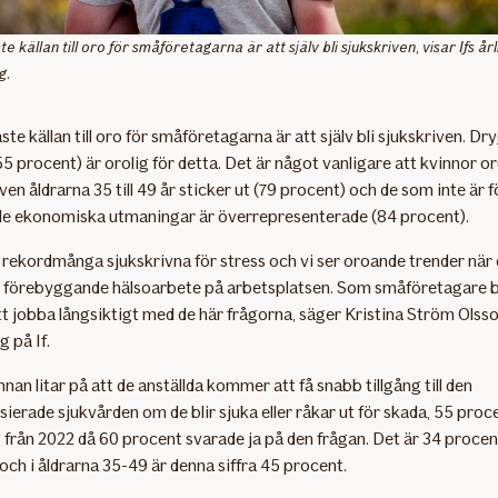
e källan till oro för småföretagarna är att själv bli sjukskriven, visar Ifs år
g.
te källan till oro för småföretagarna är att själv bli sjukskriven. Dr
5 procent) är orolig för detta. Det är något vanligare att kvinnor or
ven åldrarna 35 till 49 år sticker ut (79 procent) och de som inte är
de ekonomiska utmaningar är överrepresenterade (84 procent).
r rekordmånga sjukskrivna för stress och vi ser oroande trender när
l förebyggande hälsoarbete på arbetsplatsen. Som småföretagare bl
tt jobba långsiktigt med de här frågorna, säger Kristina Ström Olsso
g på If.
nan litar på att de anställda kommer att få snabb tillgång till den
sierade sjukvården om de blir sjuka eller råkar ut för skada, 55 proc
från 2022 då 60 procent svarade ja på den frågan. Det är 34 procen
t och i åldrarna 35-49 är denna siffra 45 procent.