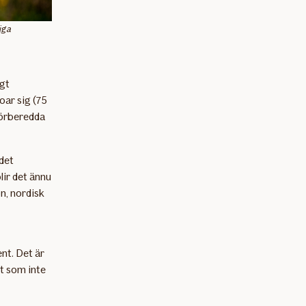
liga
ygt
oar sig (75
 förberedda
 det
ir det ännu
n, nordisk
ent. Det är
t som inte