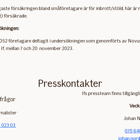
gaste försäkringen bland småföretagare är för inbrott/stöld, här är
) försäkrade.
ökningen:
 1052 företagare deltagit i undersökningen som genomförts av Novu
If, mellan 7 och 20 november 2023.
Presskontakter
Ifs pressteam finns tillgängl
frågor
Veck
rnalister
Johan N
 023 03
070 64
johan.nord