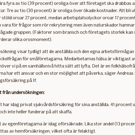
ära fyra av tio (39 procent) oroliga över att företaget ska drabbas 
ur. Tre av tio (30 procent) är oroliga över ökade kostnader. Att bli u
er stöld oroar 27 procent, medan arbetsplatsolyckor oroar 17 procen
 vara för frågor som rör rekrytering men även naturskador hamnar
lfrågade gruppen. (Faktorer som bransch och företagets storlek kan s
rderar olika orosmoment).
sökning visar tydligt att de anställda och den egna arbetsförmågan
ckelfrågan för småföretagarna. Medarbetarnas hälsa är viktigast av
höver vi på en samhällsnivå hitta sätt att lyfta. Det är en folkhälsofr
na har ett ansvar och en stor möjlighet att påverka, säger Andreas 
gsförsäkring på If.
at från undersökningen:
t har idag privat sjukvårdsförsäkring för sina anställda. 41 procent 
och inte heller funderar på att skaffa.
t av egenföretagarna är idag oförsäkrade. Lika stor andel (13 proce
ttas av hemförsäkringen, vilket ofta är felaktigt.