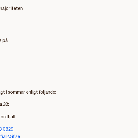
 majoriteten
s på
igt i sommar enligt följande:
a 32:
ordfjäll
8 0829
fjall@if.se