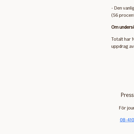
- Den vanli
(56 procent
Om unders
Totalt har
uppdrag av 
Press
För jou
08-410