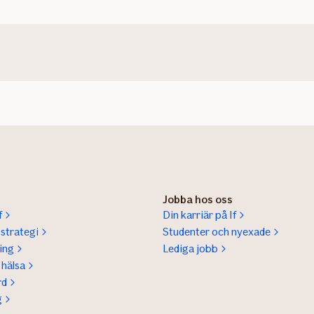
Jobba hos oss
f
Din karriär på If
sstrategi
Studenter och nyexade
ing
Lediga jobb
hälsa
rd
g