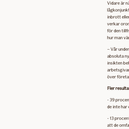
Vidare är n
lågkonjunkt
inbrott ell
verkar oron
för den til
hur man vä
– Vår under
absoluta ny
insikten be
arbetsgivar
över företa
Fler result
- 39 procen
de inte har 
- 13 procen
att de omfa