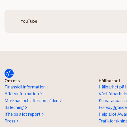
YouTube
Om oss
Hållbarhet
Finansiell information
Hållbarhet på I
Affärsinformation
Vår hållbarhet
Marknad och affärsområden
Klimatanpassn
Ifs ledning
Förebyggande 
If helps a lot report
Help a lot Awa
Press
Trafikforsknin