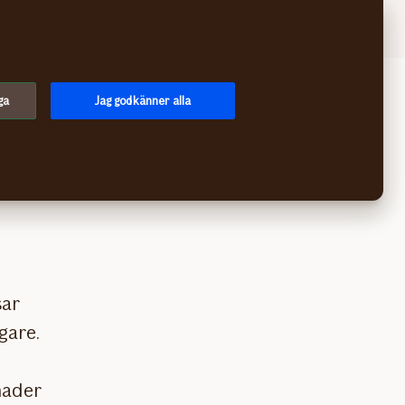
Logga in
Meny
ga
Jag godkänner alla
oron
sar
gare.
nader