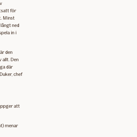
av
tsatt för
t. Minst
 långt ned
pela in i
 är den
 allt. Den
åga där
Duker, chef
uppger att
nt) menar