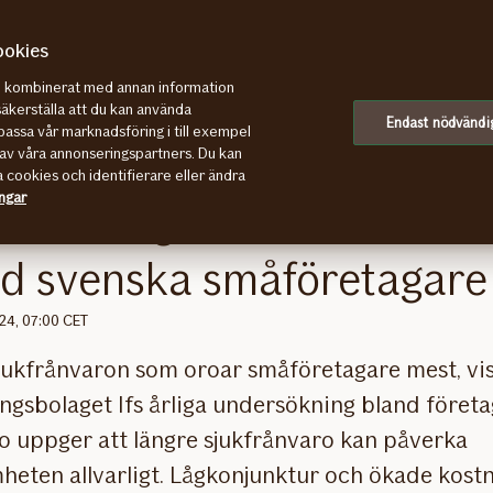
ookies
re kombinerat med annan information
 svenska småföretagare
säkerställa att du kan använda
Endast nödvändi
assa vår marknadsföring i till exempel
av våra annonseringspartners. Du kan
a cookies och identifierare eller ändra
ingar
skrivning är den största 
nd svenska småföretagare
024, 07:00 CET
sjukfrånvaron som oroar småföretagare mest, vi
ngsbolaget Ifs årliga undersökning bland företa
io uppger att längre sjukfrånvaro kan påverka
heten allvarligt. Lågkonjunktur och ökade kost