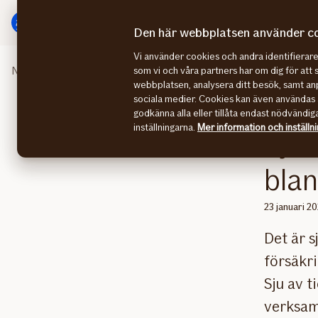
Gå
Gå
direkt
direkt
Den här webbplatsen använder c
till
till
Vi använder cookies och andra identifiera
sidans
sidans
Nyhetsrummet
Sjukskrivning är den största oron bland
som vi och våra partners har om dig för att 
huvudmenyn
innehåll
webbplatsen, analysera ditt besök, samt anp
sociala medier. Cookies kan även användas 
godkänna alla eller tillåta endast nödvändig
inställningarna.
Mer information och inställn
Sjuk
bla
23 januari 2
Det är 
försäkri
Sju av t
verksam