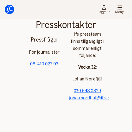
Gå
Gå
direkt
direkt
Logga in
Meny
till
till
Presskontakter
sidans
sidans
huvudmenyn
innehåll
Ifs pressteam
Pressfrågor
finns tillgängligt i
sommar enligt
För journalister
följande:
08-410 023 03
Vecka 32:
Johan Nordfjäll
070 648 0829
johan.nordfjall@if.se