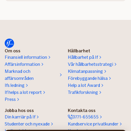
Om oss
Hållbarhet
Finansiell information
Hållbarhet på If
Affärsinformation
Vår hållbarhetsstrategi
Marknad och
Klimatanpassning
affärsområden
Förebyggande hälsa
Ifs ledning
Help a lot Award
If helps a lot report
Trafikforskning
Press
Jobba hos oss
Kontakta oss
Din karriär på If
0771-655655
Studenter och nyexade
Kundservice privatkunder
Lediga jobb
Kundservice