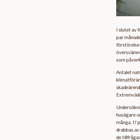
I slutet av
par månade
förstörelse
översvämnin
som påverka
Antalet nat
klimatförän
skadeärende
Extremväde
Undersökni
husägare or
många, 17 p
drabbas av 
de tillfråg