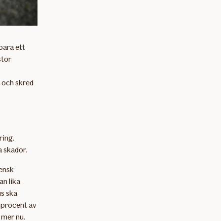
bara ett
stor
 och skred
ring.
 skador.
vensk
an lika
us ska
 procent av
 mer nu.