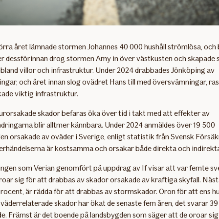
 förra året lämnade stormen Johannes 40 000 hushåll strömlösa, och 
r dessförinnan drog stormen Amy in över västkusten och skapade 
 bland villor och infrastruktur. Under 2024 drabbades Jönköping av
gar, och året innan slog ovädret Hans till med översvämningar, ras
de viktig infrastruktur.
urorsakade skador befaras öka över tid i takt med att effekter av
dringarna blir alltmer kännbara. Under 2024 anmäldes över 19 500
n orsakade av oväder i Sverige, enligt statistik från Svensk Försäk
rhändelserna är kostsamma och orsakar både direkta och indirekta
ngen som Verian genomfört på uppdrag av If visar att var femte s
oar sig för att drabbas av skador orsakade av kraftiga skyfall. Näst
rocent, är rädda för att drabbas av stormskador. Oron för att ens h
väderrelaterade skador har ökat de senaste fem åren, det svarar 39
ade. Främst är det boende på landsbygden som säger att de oroar sig