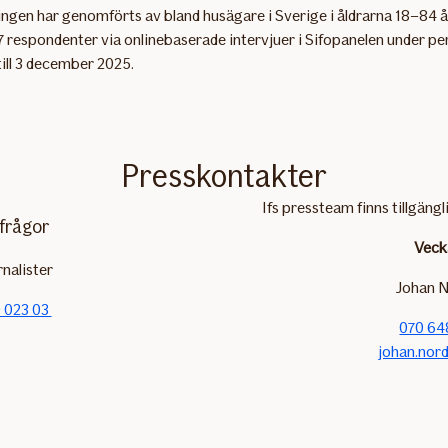
gen har genomförts av bland husägare i Sverige i åldrarna 18–84 år
7 respondenter via onlinebaserade intervjuer i Sifopanelen under pe
ill 3 december 2025.
Presskontakter
Ifs pressteam finns tillgängl
frågor
Veck
rnalister
Johan N
 023 03
070 64
johan.nord