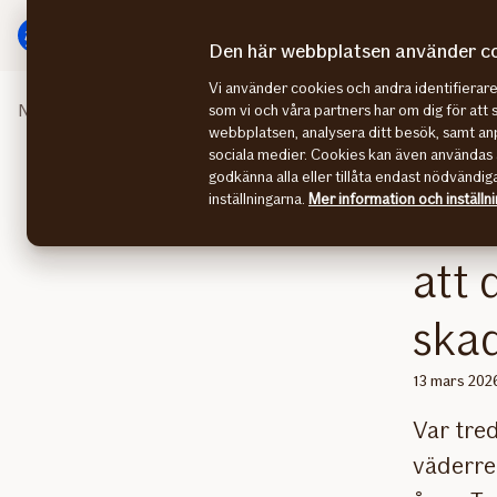
Gå
Gå
direkt
direkt
Den här webbplatsen använder c
till
till
Vi använder cookies och andra identifiera
sidans
sidans
Nyhetsrummet
Ökad oro bland svenska husägare att dr
som vi och våra partners har om dig för att 
huvudmenyn
innehåll
webbplatsen, analysera ditt besök, samt anp
sociala medier. Cookies kan även användas 
godkänna alla eller tillåta endast nödvändig
inställningarna.
Mer information och inställn
Öka
att 
ska
13 mars 202
Var tre
väderre