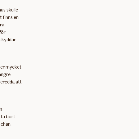
hus skulle
t finns en
era
för
 skyddar
ller mycket
ängre
beredda att
t
en
 ta bort
schan.