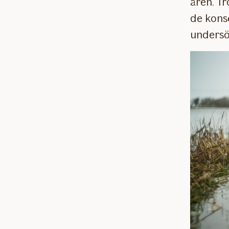
åren. Tr
de kons
undersö