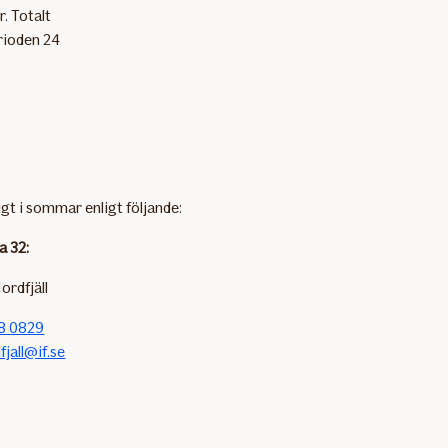
. Totalt
rioden 24
igt i sommar enligt följande:
a 32:
ordfjäll
8 0829
fjall@if.se