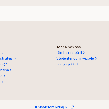
Jobba hos oss
f
Din karriär på If
sstrategi
Studenter och nyexade
ing
Lediga jobb
hälsa
rd
g
If Skadeforsikring NO