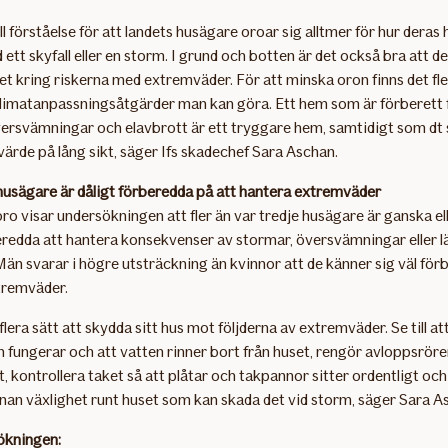
ll förståelse för att landets husägare oroar sig alltmer för hur deras 
d ett skyfall eller en storm. I grund och botten är det också bra att de
 kring riskerna med extremväder. För att minska oron finns det fl
klimatanpassningsåtgärder man kan göra. Ett hem som är förberett 
versvämningar och elavbrott är ett tryggare hem, samtidigt som dt
ärde på lång sikt, säger Ifs skadechef Sara Aschan.
husägare är dåligt förberedda på att hantera extremväder
oro visar undersökningen att fler än var tredje husägare är ganska e
eredda att hantera konsekvenser av stormar, översvämningar eller l
Män svarar i högre utsträckning än kvinnor att de känner sig väl för
tremväder.
 flera sätt att skydda sitt hus mot följderna av extremväder. Se till at
 fungerar och att vatten rinner bort från huset, rengör avloppsrör
, kontrollera taket så att plåtar och takpannor sitter ordentligt och
nan växlighet runt huset som kan skada det vid storm, säger Sara A
ökningen: