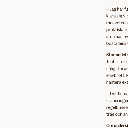
– Jag har fu
klara sig vi
medvetenhet
praktiska 
stormar, ö
bostadens v
Stor andel 
Trots stor 
dåligt förb
elavbrott. 
hantera ex
­– Det finns
dräneringen
regelbundet
träd och an
Om unders