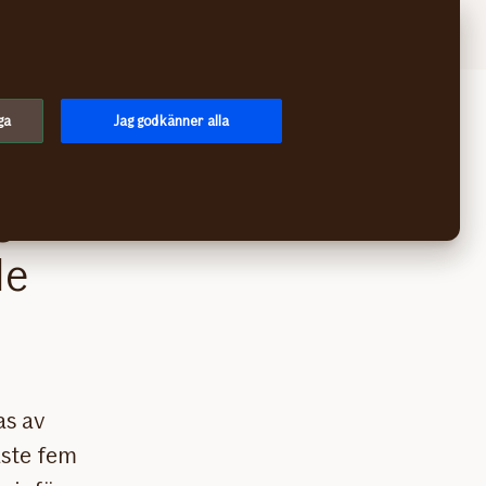
Logga in
Meny
ga
Jag godkänner alla
gare
de
as av
aste fem