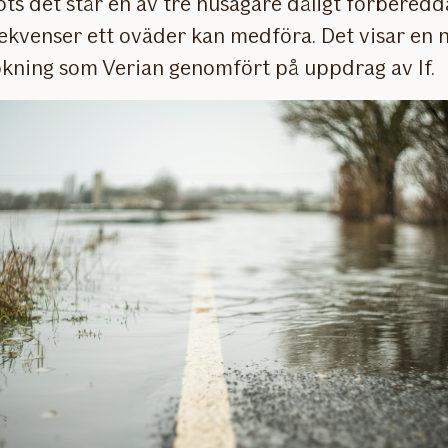
ots det står en av tre husägare dåligt förberedd
ekvenser ett oväder kan medföra. Det visar en n
kning som Verian genomfört på uppdrag av If.