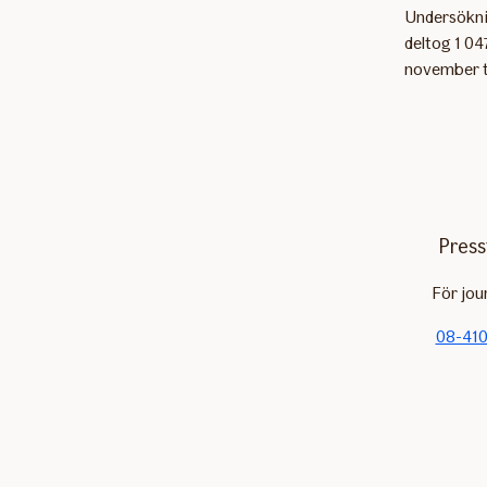
Undersöknin
deltog 1 04
november t
Press
För jou
08-410