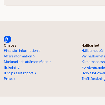
Om oss
Hållbarhet
Finansiell information
Hållbarhet på I
Affärsinformation
Vår hållbarhet
Marknad och affärsområden
Klimatanpassn
Ifs ledning
Förebyggande 
If helps a lot report
Help a lot Awa
Press
Trafikforsknin