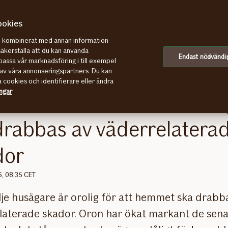
ookies
re kombinerat med annan information
abbas av väderrelaterade skador
säkerställa att du kan använda
Endast nödvändi
assa vår marknadsföring i till exempel
av våra annonseringspartners. Du kan
a cookies och identifierare eller ändra
ingar
d oro bland svenska husä
drabbas av väderrelatera
dor
6, 08:35 CET
dje husägare är orolig för att hemmet ska drabb
laterade skador. Oron har ökat markant de sen