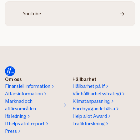
YouTube
Om oss
Hållbarhet
Finansiell information
Hållbarhet på If
Affärsinformation
Vår hållbarhetsstrategi
Marknad och
Klimatanpassning
affärsområden
Förebyggande hälsa
Ifs ledning
Help a lot Award
If helps a lot report
Trafikforskning
Press