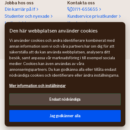
Jobba hos oss
Kontakta oss
Din karriär på If
0771-655655
Studenter och nyexade
Kundservice privatkunder
Lediga jobb
Kundservice
företagskunder
Den här webbplatsen använder cookies
Partnerskap
Vi använder cookies och andra identifierare kombinerat med
annan information som vi och våra partners har om dig för att
säkerställa att du kan använda webbplatsen, analysera ditt
besök, samt anpassa vår marknadsföring i till exempel sociala
medier. Cookies kan även användas av våra
If Skadeforsikring NO
annonseringspartners. Du kan godkänna alla eller tillåta endast
If Skadeforsikring DK
nödvändiga cookies och identifierare eller ändra inställningarna.
If Vahinkovakuutus FI
Mer information och inställningar
Hantering av personuppgifter
Information om tillgänglighet
Endast nödvändiga
Cookies
Anpassa
facebook
instagram
linkedin
youtube
Jag godkänner alla
© If Skadeförsäkring AB (publ)