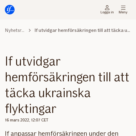
Gå
Gå
direkt
direkt
Logga in
Meny
till
till
sidans
sidans
Nyhetsrummet
If utvidgar hemförsäkringen till att täcka ukrainska flyktingar
huvudmenyn
innehåll
If utvidgar
hemförsäkringen till att
täcka ukrainska
flyktingar
16 mars 2022, 12:07 CET
If anpassar hemförsäkringen under den