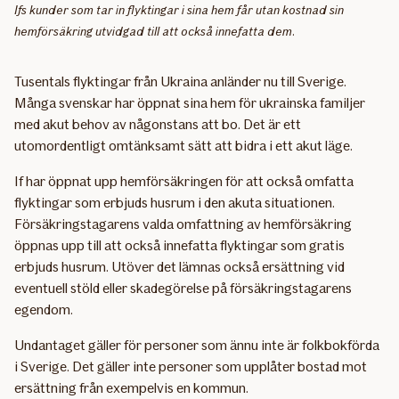
Ifs kunder som tar in flyktingar i sina hem får utan kostnad sin
hemförsäkring utvidgad till att också innefatta dem.
Tusentals flyktingar från Ukraina anländer nu till Sverige.
Många svenskar har öppnat sina hem för ukrainska familjer
med akut behov av någonstans att bo. Det är ett
utomordentligt omtänksamt sätt att bidra i ett akut läge.
If har öppnat upp hemförsäkringen för att också omfatta
flyktingar som erbjuds husrum i den akuta situationen.
Försäkringstagarens valda omfattning av hemförsäkring
öppnas upp till att också innefatta flyktingar som gratis
erbjuds husrum. Utöver det lämnas också ersättning vid
eventuell stöld eller skadegörelse på försäkringstagarens
egendom.
Undantaget gäller för personer som ännu inte är folkbokförda
i Sverige. Det gäller inte personer som upplåter bostad mot
ersättning från exempelvis en kommun.