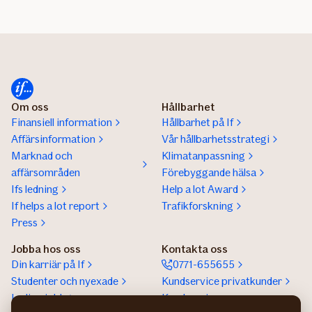
Om oss
Hållbarhet
Finansiell information
Hållbarhet på If
Affärsinformation
Vår hållbarhetsstrategi
Marknad och
Klimatanpassning
affärsområden
Förebyggande hälsa
Ifs ledning
Help a lot Award
If helps a lot report
Trafikforskning
Press
Jobba hos oss
Kontakta oss
Din karriär på If
0771-655655
Studenter och nyexade
Kundservice privatkunder
Lediga jobb
Kundservice