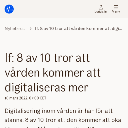
Gå
Gå
direkt
direkt
Logga in
Meny
till
till
sidans
sidans
Nyhetsrummet
If: 8 av 10 tror att vården kommer att digitaliseras mer
huvudmenyn
innehåll
If: 8 av 10 tror att
vården kommer att
digitaliseras mer
16 mars 2022, 07:00 CET
Digitalisering inom vården är här för att
stanna. 8 av 10 tror att den kommer att öka