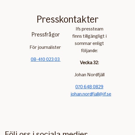
Presskontakter
Ifs pressteam
Pressfrågor
finns tillgängligt i
sommar enligt
För journalister
följande:
08-410 023 03
Vecka 32:
Johan Nordfjäll
070 648 0829
johan.nordfjall@if.se
Följ oss i sociala medier