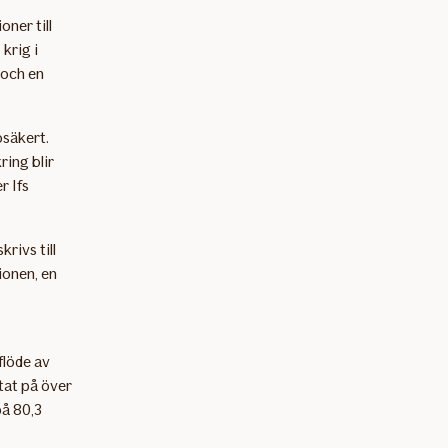
oner till
krig i
 och en
osäkert.
ring blir
r Ifs
krivs till
tionen, en
flöde av
ltat på över
på 80,3