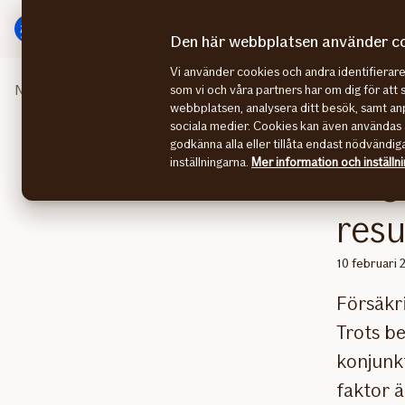
Gå
Gå
direkt
direkt
Den här webbplatsen använder c
till
till
Vi använder cookies och andra identifiera
sidans
sidans
Nyhetsrummet
Hög kundnöjdhet bakom starkt resultat fö
som vi och våra partners har om dig för att 
huvudmenyn
innehåll
webbplatsen, analysera ditt besök, samt anp
sociala medier. Cookies kan även användas 
godkänna alla eller tillåta endast nödvändig
inställningarna.
Mer information och inställn
Hög
resu
10 februari 
Försäkri
Trots b
konjunkt
faktor 