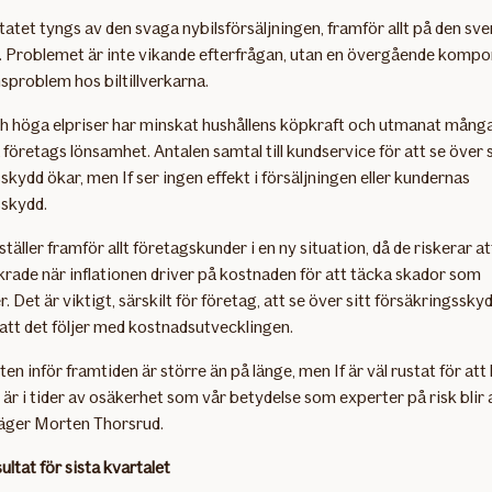
tatet tyngs av den svaga nybilsförsäljningen, framför allt på den sv
 Problemet är inte vikande efterfrågan, utan en övergående kompo
sproblem hos biltillverkarna.
ch höga elpriser har minskat hushållens köpkraft och utmanat mång
företags lönsamhet. Antalen samtal till kundservice för att se över s
skydd ökar, men If ser ingen effekt i försäljningen eller kundernas
sskydd.
ställer framför allt företagskunder i en ny situation, då de riskerar att
rade när inflationen driver på kostnaden för att täcka skador som
Det är viktigt, särskilt för företag, att se över sitt försäkringsskyd
 att det följer med kostnadsutvecklingen.
en inför framtiden är större än på länge, men If är väl rustat för att
 är i tider av osäkerhet som vår betydelse som experter på risk blir a
säger Morten Thorsrud.
ltat för sista kvartalet