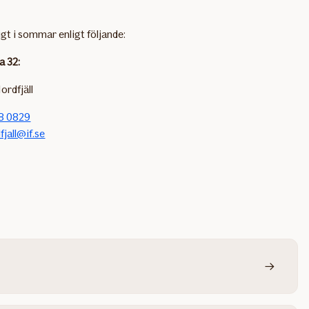
igt i sommar enligt följande:
a 32:
ordfjäll
8 0829
fjall@if.se