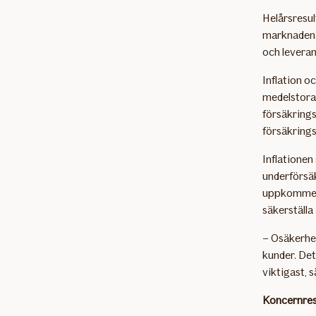
Helårsresul
marknaden.
och leveran
Inflation o
medelstora 
försäkrings
försäkring
Inflationen 
underförsäk
uppkommer. 
säkerställa
– Osäkerhet
kunder. Det
viktigast, 
Koncernresu