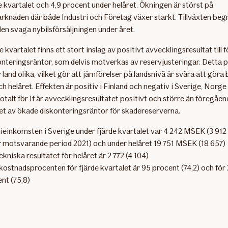
e kvartalet och 4,9 procent under helåret. Ökningen är störst på
knaden där både Industri och Företag växer starkt. Tillväxten begrä
 den svaga nybilsförsäljningen under året.
 kvartalet finns ett stort inslag av positivt avvecklingsresultat till f
nteringsräntor, som delvis motverkas av reservjusteringar. Detta p
 land olika, vilket gör att jämförelser på landsnivå är svåra att göra
ch helåret. Effekten är positiv i Finland och negativ i Sverige, Norge
talt för If är avvecklingsresultatet positivt och större än föregåend
et av ökade diskonteringsräntor för skadereserverna.
einkomsten i Sverige under fjärde kvartalet var 4 242 MSEK (3 91
 motsvarande period 2021) och under helåret 19 751 MSEK (18 657)
ekniska resultatet för helåret är 2 772 (4 104)
kostnadsprocenten för fjärde kvartalet är 95 procent (74,2) och för
nt (75,8)