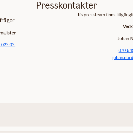
Presskontakter
Ifs pressteam finns tillgängl
frågor
Veck
rnalister
Johan N
 023 03
070 64
johan.nord