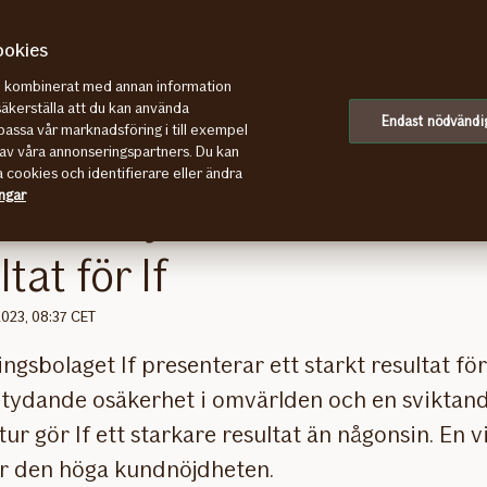
ookies
re kombinerat med annan information
r If
säkerställa att du kan använda
Endast nödvändi
assa vår marknadsföring i till exempel
av våra annonseringspartners. Du kan
a cookies och identifierare eller ändra
ingar
 kundnöjdhet bakom star
ltat för If
2023, 08:37 CET
ngsbolaget If presenterar ett starkt resultat för
etydande osäkerhet i omvärlden och en sviktan
ur gör If ett starkare resultat än någonsin. En v
är den höga kundnöjdheten.