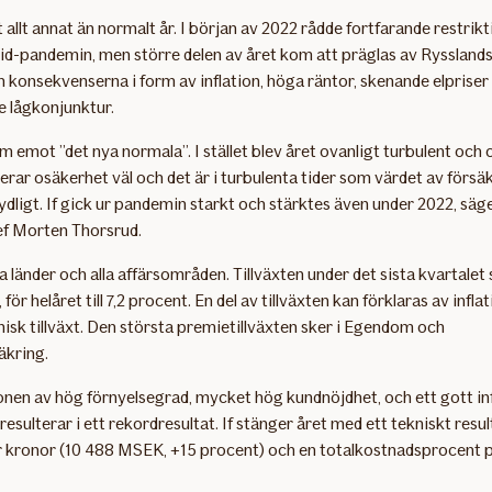
 allt annat än normalt år. I början av 2022 rådde fortfarande restrikti
vid-pandemin, men större delen av året kom att präglas av Rysslands 
 konsekvenserna i form av inflation, höga räntor, skenande elpriser
 lågkonjunktur.
am emot ”det nya normala”. I stället blev året ovanligt turbulent och 
erar osäkerhet väl och det är i turbulenta tider som värdet av försäk
tydligt. If gick ur pandemin starkt och stärktes även under 2022, säge
f Morten Thorsrud.
lla länder och alla affärsområden. Tillväxten under det sista kvartalet s
 för helåret till 7,2 procent. En del av tillväxten kan förklaras av infla
nisk tillväxt. Den största premietillväxten sker i Egendom och
äkring.
nen av hög förnyelsegrad, mycket hög kundnöjdhet, och ett gott in
resulterar i ett rekordresultat. If stänger året med ett tekniskt resu
r kronor (10 488 MSEK, +15 procent) och en totalkostnadsprocent 