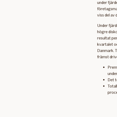
under fjärd
företagsmar
viss del av
Under fjärde
högre disko
resultat per
kvartalet o
Danmark. To
främst driv
Premi
under
Det t
Total
proce