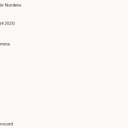
 för Nordens
Q4 2021)
 samma
 procent