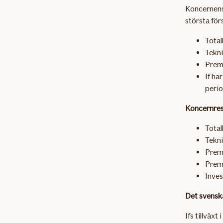
Koncernens 
största för
Total
Tekni
Premi
If ha
perio
Koncernresu
Total
Tekni
Prem
Premi
Inves
Det svenska
Ifs tillväxt