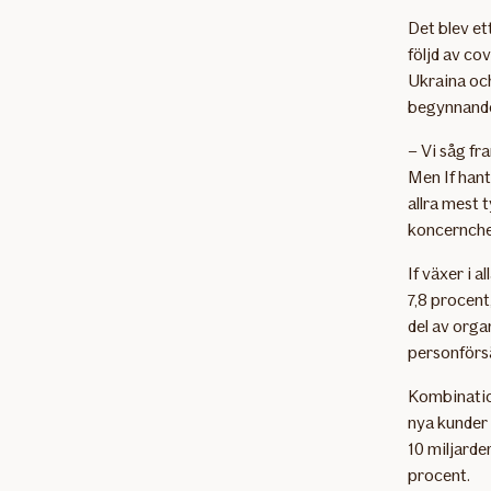
Det blev ett
följd av co
Ukraina och
begynnande
– Vi såg fr
Men If hant
allra mest 
koncernche
If växer i a
7,8 procent,
del av orga
personförs
Kombinatio
nya kunder 
10 miljarde
procent.