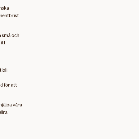
enska
nentbrist
a små och
itt
 bli
d för att
 hjälpa våra
llra