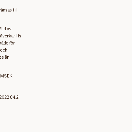
nsas till
öljd av
åverkar Ifs
 både för
 och
e år,
2 MSEK
 2022 84,2