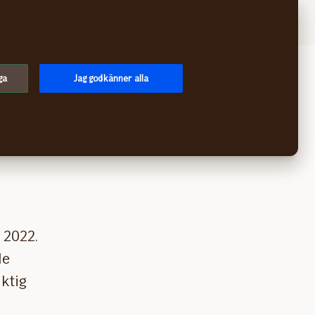
Logga in
Meny
ga
Jag godkänner alla
kt
 2022.
de
iktig