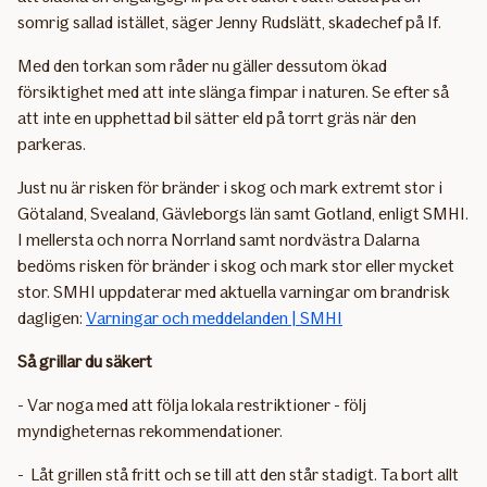
somrig sallad istället, säger Jenny Rudslätt, skadechef på If.
Med den torkan som råder nu gäller dessutom ökad
försiktighet med att inte slänga fimpar i naturen. Se efter så
att inte en upphettad bil sätter eld på torrt gräs när den
parkeras.
Just nu är risken för bränder i skog och mark extremt stor i
Götaland, Svealand, Gävleborgs län samt Gotland, enligt SMHI.
I mellersta och norra Norrland samt nordvästra Dalarna
bedöms risken för bränder i skog och mark stor eller mycket
stor. SMHI uppdaterar med aktuella varningar om brandrisk
dagligen:
Varningar och meddelanden | SMHI
Så grillar du säkert
- Var noga med att följa lokala restriktioner - följ
myndigheternas rekommendationer.
- Låt grillen stå fritt och se till att den står stadigt. Ta bort allt