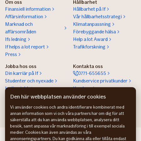
Om oss
Hållbarhet
Finansiell information
Hållbarhet på If
Affärsinformation
Vår hållbarhetsstrategi
Marknad och
Klimatanpassning
affärsområden
Förebyggande hälsa
Ifs ledning
Help a lot Award
If helps a lot report
Trafikforskning
Press
Jobba hos oss
Kontakta oss
Din karriär på If
0771-655655
Studenter och nyexade
Kundservice privatkunder
Lediga jobb
Kundservice
företagskunder
Den här webbplatsen använder cookies
Partnerskap
Vi använder cookies och andra identifierare kombinerat med
annan information som vi och våra partners har om dig för att
säkerställa att du kan använda webbplatsen, analysera ditt
besök, samt anpassa vår marknadsföring i till exempel sociala
medier. Cookies kan även användas av våra
If Skadeforsikring NO
annonseringspartners. Du kan godkänna alla eller tillåta endast