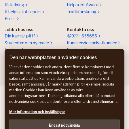
Ifs ledning
Help a lot Award
If helps a lot report
Trafikforskning
Press
Jobba hos oss
Kontakta oss
Din karriär på If
0771-655655
Studenter och nyexade
Kundservice privatkunder
Lediga jobb
Kundservice
företagskunder
Den här webbplatsen använder cookies
Partnerskap
Vi använder cookies och andra identifierare kombinerat med
annan information som vi och våra partners har om dig för att
säkerställa att du kan använda webbplatsen, analysera ditt
besök, samt anpassa vår marknadsföring i till exempel sociala
medier. Cookies kan även användas av våra
If Skadeforsikring NO
annonseringspartners. Du kan godkänna alla eller tillåta endast
If Skadeforsikring DK
nödvändiga cookies och identifierare eller ändra inställningarna.
If Vahinkovakuutus FI
Mer information och inställningar
Hantering av personuppgifter
Information om tillgänglighet
Endast nödvändiga
Cookies