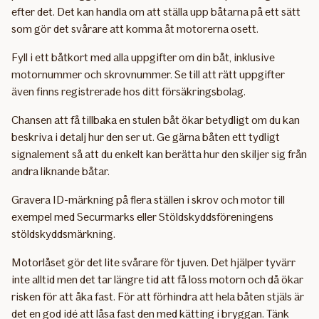
efter det. Det kan handla om att ställa upp båtarna på ett sätt
som gör det svårare att komma åt motorerna osett.
Fyll i ett båtkort med alla uppgifter om din båt, inklusive
motornummer och skrovnummer. Se till att rätt uppgifter
även finns registrerade hos ditt försäkringsbolag.
Chansen att få tillbaka en stulen båt ökar betydligt om du kan
beskriva i detalj hur den ser ut. Ge gärna båten ett tydligt
signalement så att du enkelt kan berätta hur den skiljer sig från
andra liknande båtar.
Gravera ID-märkning på flera ställen i skrov och motor till
exempel med Securmarks eller Stöldskyddsföreningens
stöldskyddsmärkning.
Motorlåset gör det lite svårare för tjuven. Det hjälper tyvärr
inte alltid men det tar längre tid att få loss motorn och då ökar
risken för att åka fast. För att förhindra att hela båten stjäls är
det en god idé att låsa fast den med kätting i bryggan. Tänk