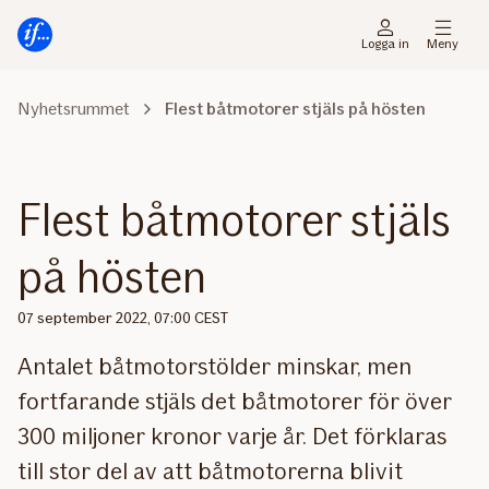
Gå
Gå
direkt
direkt
Logga in
Meny
till
till
sidans
sidans
Nyhetsrummet
Flest båtmotorer stjäls på hösten
huvudmenyn
innehåll
Flest båtmotorer stjäls
på hösten
07 september 2022, 07:00 CEST
Antalet båtmotorstölder minskar, men
fortfarande stjäls det båtmotorer för över
300 miljoner kronor varje år. Det förklaras
till stor del av att båtmotorerna blivit