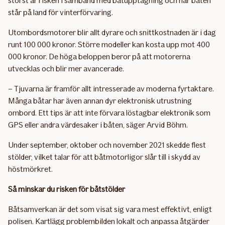
störst är risken i samband med båtupptagning och när båten
står på land för vinterförvaring.
Utombordsmotorer blir allt dyrare och snittkostnaden är i dag
runt 100 000 kronor. Större modeller kan kosta upp mot 400
000 kronor. De höga beloppen beror på att motorerna
utvecklas och blir mer avancerade.
– Tjuvarna är framför allt intresserade av moderna fyrtaktare.
Många båtar har även annan dyr elektronisk utrustning
ombord. Ett tips är att inte förvara löstagbar elektronik som
GPS eller andra värdesaker i båten, säger Arvid Böhm.
Under september, oktober och november 2021 skedde flest
stölder, vilket talar för att båtmotorligor slår till i skydd av
höstmörkret.
Så minskar du risken för båtstölder
Båtsamverkan är det som visat sig vara mest effektivt, enligt
polisen. Kartlägg problembilden lokalt och anpassa åtgärder