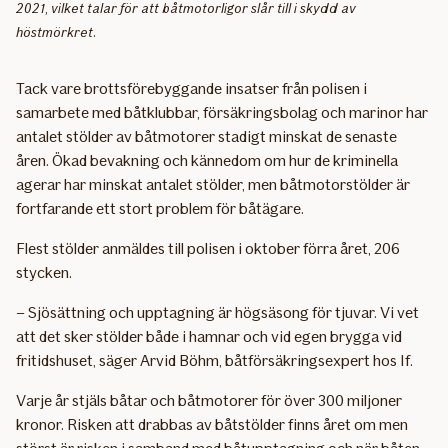
2021, vilket talar för att båtmotorligor slår till i skydd av
höstmörkret.
Tack vare brottsförebyggande insatser från polisen i
samarbete med båtklubbar, försäkringsbolag och marinor har
antalet stölder av båtmotorer stadigt minskat de senaste
åren. Ökad bevakning och kännedom om hur de kriminella
agerar har minskat antalet stölder, men båtmotorstölder är
fortfarande ett stort problem för båtägare.
Flest stölder anmäldes till polisen i oktober förra året, 206
stycken.
– Sjösättning och upptagning är högsäsong för tjuvar. Vi vet
att det sker stölder både i hamnar och vid egen brygga vid
fritidshuset, säger Arvid Böhm, båtförsäkringsexpert hos If.
Varje år stjäls båtar och båtmotorer för över 300 miljoner
kronor. Risken att drabbas av båtstölder finns året om men