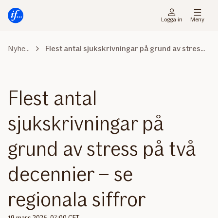
Gå
Gå
direkt
direkt
Logga in
Meny
till
till
sidans
sidans
Nyhetsrummet
Flest antal sjukskrivningar på grund av stress på två decennier – se regionala siffror
huvudmenyn
innehåll
Flest antal
sjukskrivningar på
grund av stress på två
decennier – se
regionala siffror
19 mars 2025, 07:00 CET