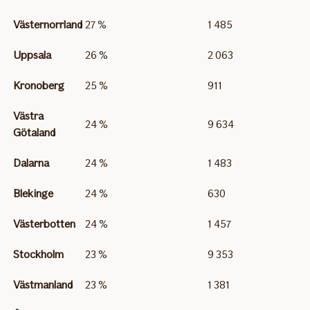
Västernorrland
27 %
1 485
Uppsala
26 %
2 063
Kronoberg
25 %
911
Västra
24 %
9 634
Götaland
Dalarna
24 %
1 483
Blekinge
24 %
630
Västerbotten
24 %
1 457
Stockholm
23 %
9 353
Västmanland
23 %
1 381