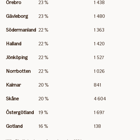
Örebro
23 %
1 438
Gävleborg
23 %
1 480
Södermanland
22 %
1 363
Halland
22 %
1 420
Jönköping
22 %
1 527
Norrbotten
22 %
1 026
Kalmar
20 %
841
Skåne
20 %
4 604
Östergötland
19 %
1 697
Gotland
16 %
138