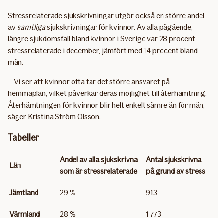
Stressrelaterade sjukskrivningar utgör också en större andel
av
samtliga
sjukskrivningar för kvinnor. Av alla pågående,
längre sjukdomsfall bland kvinnor i Sverige var 28 procent
stressrelaterade i december, jämfört med 14 procent bland
män.
– Vi ser att kvinnor ofta tar det större ansvaret på
hemmaplan, vilket påverkar deras möjlighet till återhämtning.
Återhämtningen för kvinnor blir helt enkelt sämre än för män,
säger Kristina Ström Olsson.
Tabeller
Andel av alla sjukskrivna
Antal sjukskrivna
Län
som är stressrelaterade
på grund av stress
Jämtland
29 %
913
Värmland
28 %
1 773