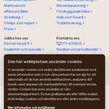
Marknad och
Klimatanpassning
affärsområden
Förebyggande hälsa
Ifs ledning
Help a lot Award
If helps a lot report
Trafikforskning
Press
Jobba hos oss
Kontakta oss
Din karriär på If
0771-655655
Studenter och nyexade
Kundservice privatkunder
Lediga jobb
Kundservice
företagskunder
Den här webbplatsen använder cookies
Partnerskap
Vi använder cookies och andra identifierare kombinerat med
annan information som vi och våra partners har om dig för att
säkerställa att du kan använda webbplatsen, analysera ditt
besök, samt anpassa vår marknadsföring i till exempel sociala
medier. Cookies kan även användas av våra
If Skadeforsikring NO
annonseringspartners. Du kan godkänna alla eller tillåta endast
If Skadeforsikring DK
nödvändiga cookies och identifierare eller ändra inställningarna.
If Vahinkovakuutus FI
Mer information och inställningar