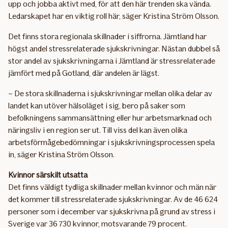
upp och jobba aktivt med, för att den här trenden ska vända.
Ledarskapet har en viktig roll här, säger Kristina Ström Olsson.
Det finns stora regionala skillnader i siffrorna. Jämtland har
högst andel stressrelaterade sjukskrivningar. Nästan dubbel så
stor andel av sjukskrivningarna i Jämtland är stressrelaterade
jämfört med på Gotland, där andelen är lägst.
– De stora skillnaderna i sjukskrivningar mellan olika delar av
landet kan utöver hälsoläget i sig, bero på saker som
befolkningens sammansättning eller hur arbetsmarknad och
näringsliv i en region ser ut. Till viss del kan även olika
arbetsförmågebedömningar i sjukskrivningsprocessen spela
in, säger Kristina Ström Olsson.
Kvinnor särskilt utsatta
Det finns väldigt tydliga skillnader mellan kvinnor och män när
det kommer till stressrelaterade sjukskrivningar. Av de 46 624
personer som i december var sjukskrivna på grund av stress i
Sverige var 36 730 kvinnor, motsvarande 79 procent.