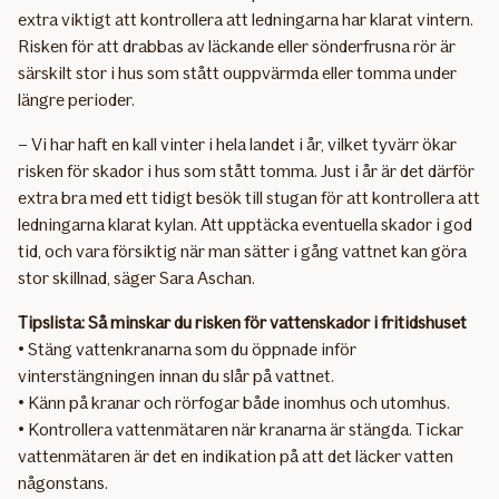
extra viktigt att kontrollera att ledningarna har klarat vintern.
Risken för att drabbas av läckande eller sönderfrusna rör är
särskilt stor i hus som stått ouppvärmda eller tomma under
längre perioder.
– Vi har haft en kall vinter i hela landet i år, vilket tyvärr ökar
risken för skador i hus som stått tomma. Just i år är det därför
extra bra med ett tidigt besök till stugan för att kontrollera att
ledningarna klarat kylan. Att upptäcka eventuella skador i god
tid, och vara försiktig när man sätter i gång vattnet kan göra
stor skillnad, säger Sara Aschan.
Tipslista: Så minskar du risken för vattenskador i fritidshuset
• Stäng vattenkranarna som du öppnade inför
vinterstängningen innan du slår på vattnet.
• Känn på kranar och rörfogar både inomhus och utomhus.
• Kontrollera vattenmätaren när kranarna är stängda. Tickar
vattenmätaren är det en indikation på att det läcker vatten
någonstans.