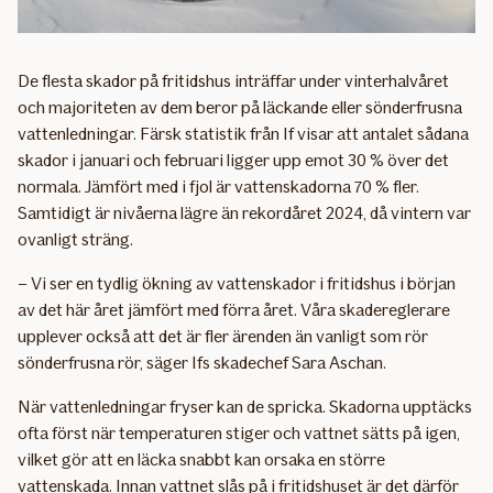
De flesta skador på fritidshus inträffar under vinterhalvåret
och majoriteten av dem beror på läckande eller sönderfrusna
vattenledningar. Färsk statistik från If visar att antalet sådana
skador i januari och februari ligger upp emot 30 % över det
normala. Jämfört med i fjol är vattenskadorna 70 % fler.
Samtidigt är nivåerna lägre än rekordåret 2024, då vintern var
ovanligt sträng.
– Vi ser en tydlig ökning av vattenskador i fritidshus i början
av det här året jämfört med förra året. Våra skadereglerare
upplever också att det är fler ärenden än vanligt som rör
sönderfrusna rör, säger Ifs skadechef Sara Aschan.
När vattenledningar fryser kan de spricka. Skadorna upptäcks
ofta först när temperaturen stiger och vattnet sätts på igen,
vilket gör att en läcka snabbt kan orsaka en större
vattenskada. Innan vattnet slås på i fritidshuset är det därför