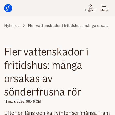
Gå
Gå
direkt
direkt
Logga in
Meny
till
till
sidans
sidans
Nyhetsrummet
Fler vattenskador i fritidshus: många orsakas av sönderfrusna rör
huvudmenyn
innehåll
Fler vattenskador i
fritidshus: många
orsakas av
sönderfrusna rör
11 mars 2026, 08:45 CET
Efter en lång och kall vinter ser många fram