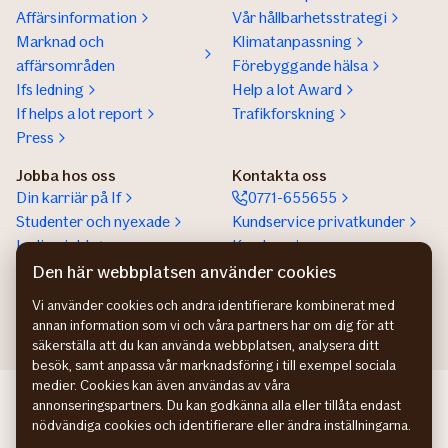
Affärsinformation
Vår hållbarhetsstrategi
Marknad och
Klimatanpassning
affärsområden
Förebyggande hälsa
Ifs ledning
Help a lot Award
If helps a lot report
Trafikforskning
Press
Jobba hos oss
Kontakta oss
Din karriär på If
0771-655655
Studenter och nyexade
Kundservice privatkunder
Lediga jobb
Kundservice
företagskunder
Den här webbplatsen använder cookies
Partnerskap
Vi använder cookies och andra identifierare kombinerat med
annan information som vi och våra partners har om dig för att
säkerställa att du kan använda webbplatsen, analysera ditt
besök, samt anpassa vår marknadsföring i till exempel sociala
medier. Cookies kan även användas av våra
If Skadeforsikring NO
annonseringspartners. Du kan godkänna alla eller tillåta endast
If Skadeforsikring DK
nödvändiga cookies och identifierare eller ändra inställningarna.
If Vahinkovakuutus FI