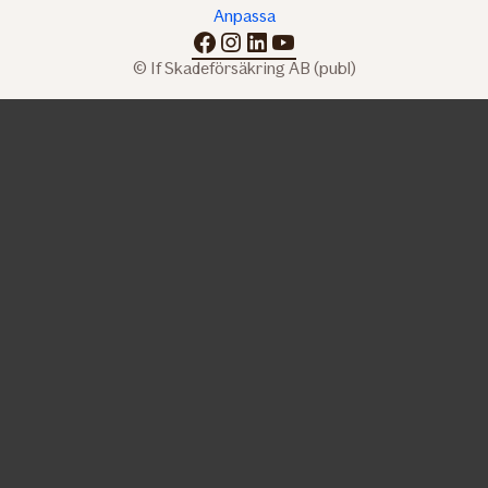
Anpassa
facebook
instagram
linkedin
youtube
© If Skadeförsäkring AB (publ)