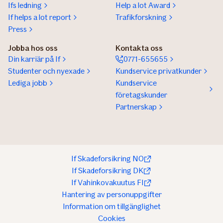
Ifs ledning
Help a lot Award
If helps a lot report
Trafikforskning
Press
Jobba hos oss
Kontakta oss
Din karriär på If
0771-655655
Studenter och nyexade
Kundservice privatkunder
Lediga jobb
Kundservice
företagskunder
Partnerskap
If Skadeforsikring NO
If Skadeforsikring DK
If Vahinkovakuutus FI
Hantering av personuppgifter
Information om tillgänglighet
Cookies