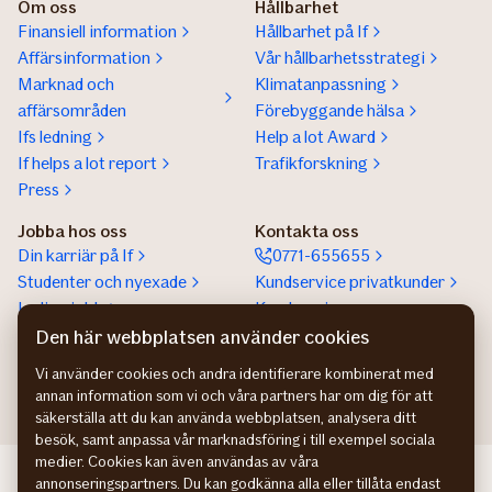
Om oss
Hållbarhet
Finansiell information
Hållbarhet på If
Affärsinformation
Vår hållbarhetsstrategi
Marknad och
Klimatanpassning
affärsområden
Förebyggande hälsa
Ifs ledning
Help a lot Award
If helps a lot report
Trafikforskning
Press
Jobba hos oss
Kontakta oss
Din karriär på If
0771-655655
Studenter och nyexade
Kundservice privatkunder
Lediga jobb
Kundservice
företagskunder
Den här webbplatsen använder cookies
Partnerskap
Vi använder cookies och andra identifierare kombinerat med
annan information som vi och våra partners har om dig för att
säkerställa att du kan använda webbplatsen, analysera ditt
besök, samt anpassa vår marknadsföring i till exempel sociala
medier. Cookies kan även användas av våra
If Skadeforsikring NO
annonseringspartners. Du kan godkänna alla eller tillåta endast