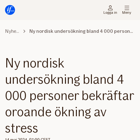
Gå
Gå
direkt
direkt
Logga in
Meny
till
till
sidans
sidans
Nyhetsrummet
Ny nordisk undersökning bland 4 000 personer bekräftar oroande ökning av stress
huvudmenyn
innehåll
Ny nordisk
undersökning bland 4
000 personer bekräftar
oroande ökning av
stress
14 maj 2024, 07:00 CEST