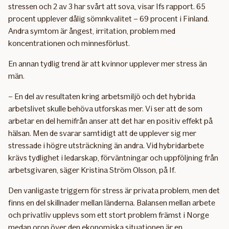
stressen och 2 av 3 har svårt att sova, visar Ifs rapport. 65
procent upplever dålig sömnkvalitet – 69 procent i Finland.
Andra symtom är ångest, irritation, problem med
koncentrationen och minnesförlust.
En annan tydlig trend är att kvinnor upplever mer stress än
män.
– En del av resultaten kring arbetsmiljö och det hybrida
arbetslivet skulle behöva utforskas mer. Vi ser att de som
arbetar en del hemifrån anser att det har en positiv effekt på
hälsan. Men de svarar samtidigt att de upplever sig mer
stressade i högre utsträckning än andra. Vid hybridarbete
krävs tydlighet i ledarskap, förväntningar och uppföljning från
arbetsgivaren, säger Kristina Ström Olsson, på If.
Den vanligaste triggern för stress är privata problem, men det
finns en del skillnader mellan länderna. Balansen mellan arbete
och privatliv upplevs som ett stort problem främst i Norge
medan oron över den ekonomiska situationen är en