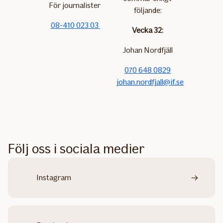
För journalister
följande:
08-410 023 03
Vecka 32:
Johan Nordfjäll
070 648 0829
johan.nordfjall@if.se
Följ oss i sociala medier
Instagram