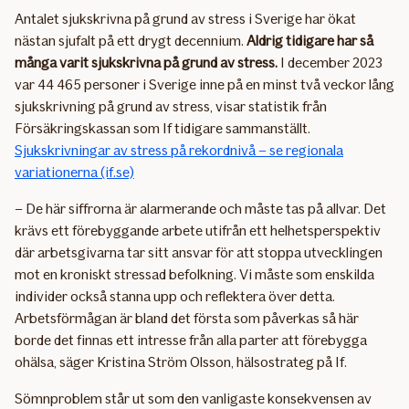
Antalet sjukskrivna på grund av stress i Sverige har ökat
nästan sjufalt på ett drygt decennium.
Aldrig tidigare har så
många varit sjukskrivna på grund av stress.
I december 2023
var 44 465 personer i Sverige inne på en minst två veckor lång
sjukskrivning på grund av stress, visar statistik från
Försäkringskassan som If tidigare sammanställt.
Sjukskrivningar av stress på rekordnivå – se regionala
variationerna (if.se)
– De här siffrorna är alarmerande och måste tas på allvar. Det
krävs ett förebyggande arbete utifrån ett helhetsperspektiv
där arbetsgivarna tar sitt ansvar för att stoppa utvecklingen
mot en kroniskt stressad befolkning. Vi måste som enskilda
individer också stanna upp och reflektera över detta.
Arbetsförmågan är bland det första som påverkas så här
borde det finnas ett intresse från alla parter att förebygga
ohälsa, säger Kristina Ström Olsson, hälsostrateg på If.
Sömnproblem står ut som den vanligaste konsekvensen av