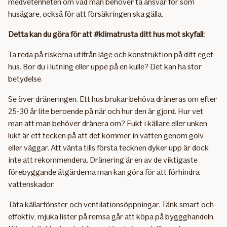
medvetenheten om vad man behöver ta ansvar för som
husägare, också för att försäkringen ska gälla.
Detta kan du göra för att #klimatrusta ditt hus mot skyfall:
Ta reda på riskerna utifrån läge och konstruktion på ditt eget
hus. Bor du i lutning eller uppe på en kulle? Det kan ha stor
betydelse.
Se över dräneringen. Ett hus brukar behöva dräneras om efter
25-30 år lite beroende på när och hur den är gjord. Hur vet
man att man behöver dränera om? Fukt i källare eller unken
lukt är ett tecken på att det kommer in vatten genom golv
eller väggar. Att vänta tills första tecknen dyker upp är dock
inte att rekommendera. Dränering är en av de viktigaste
förebyggande åtgärderna man kan göra för att förhindra
vattenskador.
Täta källarfönster och ventilationsöppningar. Tänk smart och
effektiv, mjuka lister på remsa går att köpa på byggghandeln.