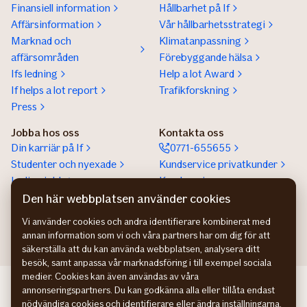
Finansiell information
Hållbarhet på If
Affärsinformation
Vår hållbarhetsstrategi
Marknad och
Klimatanpassning
affärsområden
Förebyggande hälsa
Ifs ledning
Help a lot Award
If helps a lot report
Trafikforskning
Press
Jobba hos oss
Kontakta oss
Din karriär på If
0771-655655
Studenter och nyexade
Kundservice privatkunder
Lediga jobb
Kundservice
företagskunder
Den här webbplatsen använder cookies
Partnerskap
Vi använder cookies och andra identifierare kombinerat med
annan information som vi och våra partners har om dig för att
säkerställa att du kan använda webbplatsen, analysera ditt
besök, samt anpassa vår marknadsföring i till exempel sociala
medier. Cookies kan även användas av våra
If Skadeforsikring NO
annonseringspartners. Du kan godkänna alla eller tillåta endast
If Skadeforsikring DK
nödvändiga cookies och identifierare eller ändra inställningarna.