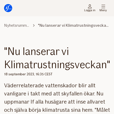
Gå
Gå
direkt
direkt
Logga in
Meny
till
till
sidans
sidans
Nyhetsrummet
"Nu lanserar vi Klimatrustningsveckan"
huvudmenyn
innehåll
"Nu lanserar vi
Klimatrustningsveckan"
18 september 2023, 16:35 CEST
Väderrelaterade vattenskador blir allt
vanligare i takt med att skyfallen ökar. Nu
uppmanar If alla husägare att inse allvaret
och själva börja klimatrusta sina hem. "Målet