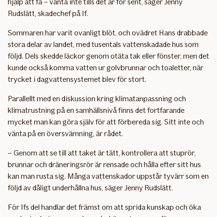
hjälp att få – vänta inte tills det är för sent, säger Jenny
Rudslätt, skadechef på If.
Sommaren har varit ovanligt blöt, och ovädret Hans drabbade
stora delar av landet, med tusentals vattenskadade hus som
följd. Dels skedde läckor genom otäta tak eller fönster, men det
kunde också komma vatten ur golvbrunnar och toaletter, när
trycket i dagvattensystemet blev för stort.
Parallellt med en diskussion kring klimatanpassning och
klimatrustning på en samhällsnivå finns det fortfarande
mycket man kan göra själv för att förbereda sig. Sitt inte och
vänta på en översvämning, är rådet.
– Genom att se till att taket är tätt, kontrollera att stuprör,
brunnar och dräneringsrör är rensade och hålla efter sitt hus
kan man rusta sig. Många vattenskador uppstår tyvärr som en
följd av dåligt underhållna hus, säger Jenny Rudslätt.
För Ifs del handlar det främst om att sprida kunskap och öka