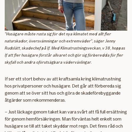
"Husägare måste rusta sig för det nya klimatet med allt fler
naturskador, översvämningar och extremväder", säger Jenny
Rudslätt, skadechef på If. Med Klimatrustningsveckan, v 38, hoppas
If att fler husägare förstår allvaret och gör sig förberedda för fler
skyfall och andra oförutsägbara väderväxlingar.
If ser ett stort behov av att kraftsamla kring klimatrustning
hos privatpersoner och husägare. Det går att förbereda sig
genom att se över sitt hus och göra de skadeförebyggande
åtgärder som rekommenderas.
– Just läckage genom taket kan vara svårt att få full ersättning
för genom hemförsäkringen. Man förväntas helt enkelt som
husägare se till att taket skyddar mot regn. Det finns råd och